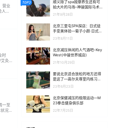
顺义除了spa按摩养生还有可
TOP3
： 营业
拍大片的马场–神骏国际马术
给人一
培训俱乐部
21年9月28日
家光
北京三里屯SPA探店：日式徒
手变美体验—菊子小颜·日式整
骨
23年8月11日
北京减压体闲的人气酒吧–Key
West(中骏世界城店)
业时
灸...
21年10月29日
要说北京适合放松的地方还得
是这了—高尔夫尊室内练习场
（北投店）
23年6月23日
北京保健减压的极限运动—M
23拳击健身俱乐部
：周一至
体状况以
22年7月25日
也非常到