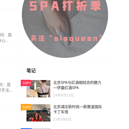
时间：周
身心。
笔记
北京SPA与红酒相结合的魅力
TOP1
时间：周
—伊嘉红酒SPA
师手法
24年6月22日
北京减压新时尚—新赛道国际
TOP2
卡丁车馆
21年8月6日