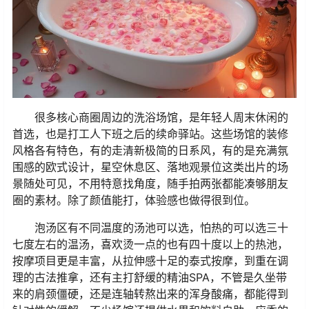
很多核心商圈周边的洗浴场馆，是年轻人周末休闲的
首选，也是打工人下班之后的续命驿站。这些场馆的装修
风格各有特色，有的走清新极简的日系风，有的是充满氛
围感的欧式设计，星空休息区、落地观景位这类出片的场
景随处可见，不用特意找角度，随手拍两张都能凑够朋友
圈的素材。除了颜值能打，体验感也做得很到位。
泡汤区有不同温度的汤池可以选，怕热的可以选三十
七度左右的温汤，喜欢烫一点的也有四十度以上的热池，
按摩项目更是丰富，从拉伸感十足的泰式按摩，到重在调
理的古法推拿，还有主打舒缓的精油SPA，不管是久坐带
来的肩颈僵硬，还是连轴转熬出来的浑身酸痛，都能得到