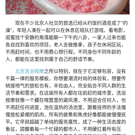
现在不少北京人社交的首选已经从约饭约酒变成了“约
澡”，年轻人凑在一起可以在休息区组队打游戏、看电影，
闺蜜找个安静的角落能聊一下午的八卦，一家人过来也能
各自找到喜欢的项目，老人去做推拿，孩子在休闲区玩，
不用赶时间，也不用费心想行程，不同身份不同年龄的
人，都能在这里找到属于自己的舒适节奏。
北京洗浴按摩
之所以特别，就在于它足够包容，没有
千篇一律的服务模板，你想要潮流时尚的体验有，想要传
统接地气的放松也有，丰俭由人，完全贴合不同人群的生
活节奏和需求。在这座所有人都在往前赶的城市里，洗浴
按摩就像一个藏在喧嚣里的避风港，不用迎合任何人，也
不用赶任何进度，泡在温热的汤池里，跟着技师的手法慢
慢放松紧绷的肌肉，所有的疲惫和焦虑好像都能被慢慢抚
平。它早就超越了单纯的服务属性，成了一种生活态度的
象征，提醒着每一个忙碌的都市人，不用硬扛着所有压