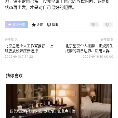
力，偶尔给自己留一段完全属于自己的放松时间，调整好
状态再出发，才是对自己最好的照顾。
0
0
海报分享
收藏
举报
养生知识
养生知识
北京思足个人工作室推荐 --上
北京望京个人按摩：正规养生
班族放松解压新选择
按摩的项目边界、适用人群与
选择标准
2026-6-10 7:54:22
2026-6-16 10:00:00
猜你喜欢
国贸周边看精油放松，别让低价把重点带偏
7月19日