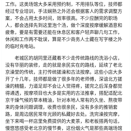
工作。这类场馆大多采用预约制，不用排队等位，技师都
经过专业培训，手法娴熟之外还会根据客人的需求调整方
案，不会占用太多时间，效率很高。不少应酬完的职场
人，都会选择先到这里泡个汤，做个深度按摩缓解酒意和
疲惫，要是有需要还能在休息区和客户轻声聊几句工作，
休闲和工作两不耽误，算是不少商务人士藏在写字楼之外
的临时充电站。
老城区的胡同里还藏着不少走传统路线的洗浴小店，
没有华丽的装修，走的就是亲民实在的路线，延续了老北
京澡堂的传统，主打传统搓澡和古法按摩。这些小店大多
开了十几年，技师都是做了很多年的老师傅，深谙北方搓
澡的精髓，力道足却不会让人觉得疼，搓完之后浑身都觉
得通透，按摩项目也大多是实用的古法推拿，搭配适配北
京干燥气候的草本精油，针对本地人常有的久坐、熬夜带
来的身体问题调理，收费也很亲民，没有多余的推销套
路，是周边居民常年光顾的私藏好去处。洗完澡按完摩，
坐下来喝一杯店里免费提供的大麦茶，和老板搭两句话，
慢悠悠感受老北京的慢节奏，这份烟火气是那些高端场馆