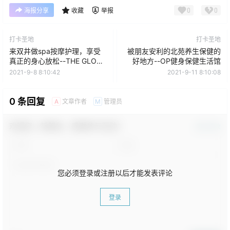
0
0
海报分享
收藏
举报
打卡圣地
打卡圣地
来双井做spa按摩护理，享受
被朋友安利的北苑养生保健的
真正的身心放松--THE GLOW
好地方--OP健身保健生活馆
富力十号抗衰中心
2021-9-8 8:10:42
2021-9-11 8:10:08
0 条回复
文章作者
管理员
A
M
欢迎您，新朋友，感谢参与互动！
确认修改
您必须登录或注册以后才能发表评论
登录