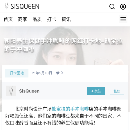
首页
商家
品质
打卡
资讯
朝阳养生保健手冲咖啡的网红打卡地–熊宝拉
的手冲咖啡
0
打卡圣地
21年9月10日
SisQueen
关注
私信
北京时尚设计广场
熊宝拉的手冲咖啡
店的手冲咖啡既
好喝颜值还高，他们家的咖啡豆都来自于不同的国家，不
仅口味醇香而且还不有错的养生保健功能哦！