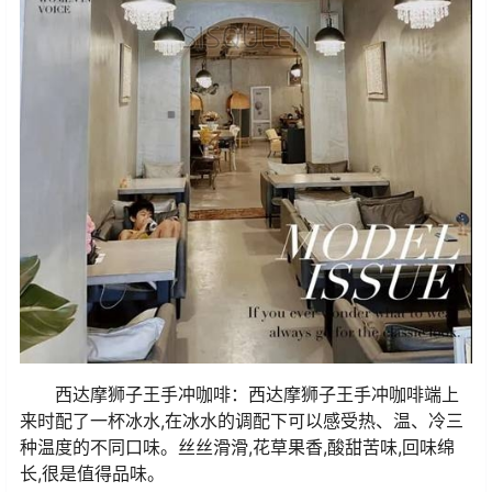
西达摩狮子王手冲咖啡：西达摩狮子王手冲咖啡端上
来时配了一杯冰水,在冰水的调配下可以感受热、温、冷三
种温度的不同口味。丝丝滑滑,花草果香,酸甜苦味,回味绵
长,很是值得品味。