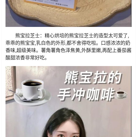
熊宝拉芝士：精心烘培的熊宝拉芝士的造型太可爱了,
乖乖的熊宝宝,乳白色的外形,都不舍得吃啦。口感浓浓的奶
香味,超级美味。薯角薯角色泽焦黄,外酥里嫩,再配上番茄酱
酸甜浓香非常好吃。