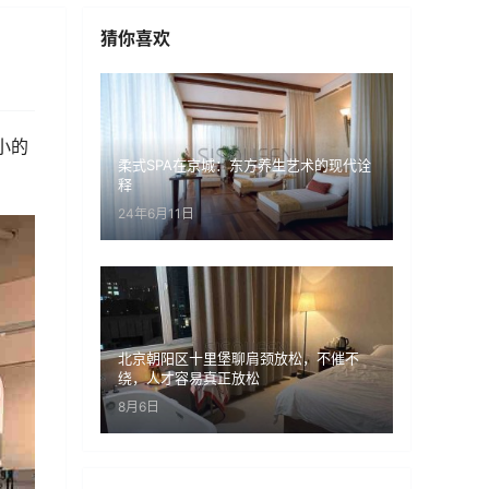
猜你喜欢
小的
柔式SPA在京城：东方养生艺术的现代诠
释
24年6月11日
北京朝阳区十里堡聊肩颈放松，不催不
绕，人才容易真正放松
8月6日