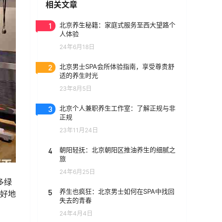
相关文章
1
北京养生秘籍：家庭式服务至西大望路个
人体验
24年6月18日
2
北京男士SPA会所体验指南，享受尊贵舒
适的养生时光
23年8月5日
3
北京个人兼职养生工作室：了解正规与非
正规
23年11月24日
4
朝阳轻抚：北京朝阳区推油养生的细腻之
旅
24年6月25日
多绿
5
养生也疯狂：北京男士如何在SPA中找回
的好地
失去的青春
24年4月4日