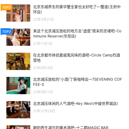
北京东城养生的豪华蟹全宴也太好吃了—蟹道(王府中
TOP2
环店)
23年4月21日
来这个北京减压放松的地方去“虚度”周末的灵魂吧–Co
TOP3
mmune Reserve(华贸店)
21年11月1日
在北京都市体验夏威夷风味的酒吧–Circle Camp烈酒
营地
21年9月19日
北京减压放松的“小澳门”新咖啡店—7SEVENING COF
FEE-S
22年9月11日
北京减压体闲的人气酒吧–Key West(中骏世界城店)
21年10月29日
朝阳养生减压的魔术酒吧–十二都MAGIC BAR