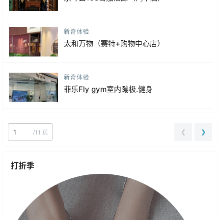
新奇体验
太和万物（赛特+购物中心店）
新奇体验
菲乐Fly gym室内蹦极.健身
❮
❯
/
11 页
打折季