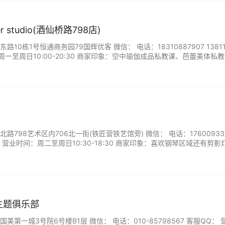
power studio(酒仙桥路798店)
0栋1号恒通商务园79国辉优客 微信： 电话：18310887907 138112
周一至周日10:00-20:30 商家印象：空中瑜伽成品私教课、芭蕾美体私教课
798艺术区内706北一街(铁匠营铁艺馆旁) 微信： 电话：176009339
QQ： 营业时间：周二至周日10:30-18:30 商家印象：喜欢钢琴区域还有剪
有歌剧魅影的感觉!...
s主题俱乐部
第一城3号院6号楼B1层 微信： 电话：010-85798567 客服QQ： 