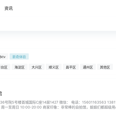
资讯
ktv
新奇体验
丰台区
海淀区
大兴区
顺义区
昌平区
通州区
其他区
馆
院5号楼首城国际C座14层1427 微信： 电话：15601163563 13811
：周一至周日 10:00-20:00 商家印象：非常棒的自拍馆，姐姐们都超级
有角度都很专业，服装种类也很多。...