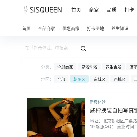
首页
商家
品质
打卡
首页
全部商家
优惠商家
打卡圣地
养生知识
分类：
全部商家
足浴洗浴
养生会所
酒吧
地区：
全部
朝阳区
东城区
西城区
新奇体验
咸柠换装自拍写真
地址：北京朝阳区广渠路36号
19 客服QQ： 营业时间
专业。各种镜头、打光还