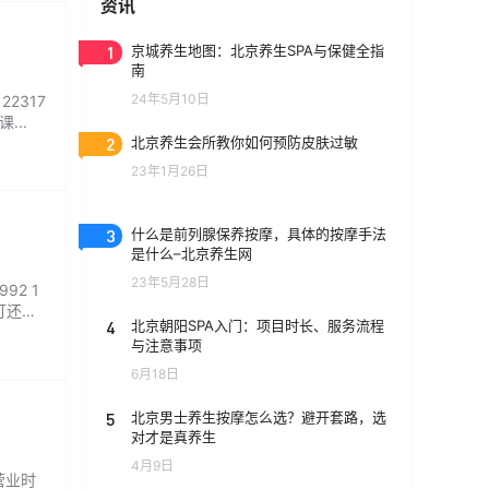
资讯
1
京城养生地图：北京养生SPA与保健全指
南
24年5月10日
2317
...
2
北京养生会所教你如何预防皮肤过敏
23年1月26日
3
什么是前列腺保养按摩，具体的按摩手法
是什么–北京养生网
23年5月28日
92 1
影灯还有
4
北京朝阳SPA入门：项目时长、服务流程
与注意事项
6月18日
5
北京男士养生按摩怎么选？避开套路，选
对才是真养生
4月9日
营业时