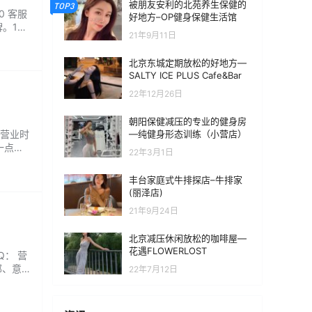
被朋友安利的北苑养生保健的
TOP3
0 客服
好地方–OP健身保健生活馆
。140
21年9月11日
次到
北京东城定期放松的好地方—
SALTY ICE PLUS Cafe&Bar
22年12月26日
朝阳保健减压的专业的健身房
—纯健身形态训练（小营店）
 营业时
一点没
22年3月1日
丰台家庭式牛排探店–牛排家
(丽泽店)
21年9月24日
北京减压休闲放松的咖啡屋—
花遇FLOWERLOST
Q： 营
部、意
22年7月12日