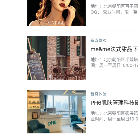
地址：北京朝阳区百子湾王四
QQ： 营业时间：周一至周
0㎡纯商业级影棚，全线
店。...
新奇体验
me&me法式甜品
地址：北京朝阳区半截塔路将府
间：周一至周日10:00
有违和感，适合打卡拍照。
新奇体验
PH6肌肤管理科技
地址：北京朝阳区农展馆南路
业时间：周一至周日10:
大利量子胶原脸紧致护理.