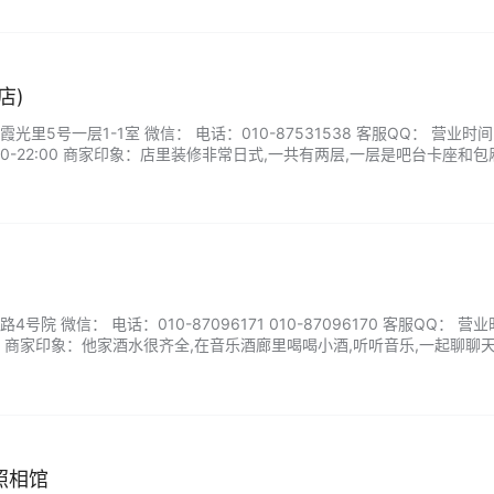
店)
里5号一层1-1室 微信： 电话：010-87531538 客服QQ： 营业时
 17:00-22:00 商家印象：店里装修非常日式,一共有两层,一层是吧台卡座和包
特别有氛围感,换上和服仿佛一秒穿越到东京的居酒屋。...
院 微信： 电话：010-87096171 010-87096170 客服QQ： 营
:00 商家印象：他家酒水很齐全,在音乐酒廊里喝喝小酒,听听音乐,一起聊聊天
照相馆