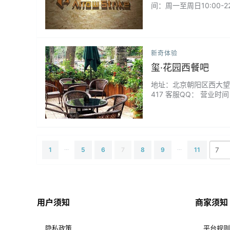
间：周一至周日10:00
可以选择。...
新奇体验
玺·花园西餐吧
地址：北京朝阳区西大望路27
417 客服QQ： 营业时
侣幽会,或者像我们这样的
...
...
1
5
6
7
8
9
11
用户须知
商家须知
隐私政策
平台规则