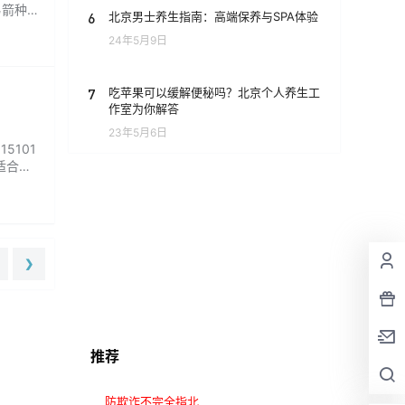
弓箭种类
6
北京男士养生指南：高端保养与SPA体验
24年5月9日
7
吃苹果可以缓解便秘吗？北京个人养生工
作室为你解答
23年5月6日
5101
常适合情
❯
推荐
防欺诈不完全指北