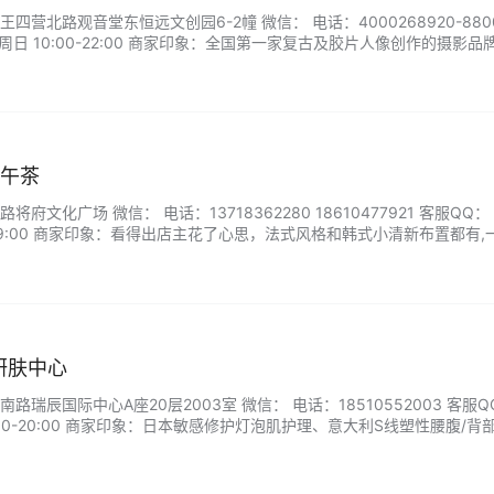
营北路观音堂东恒远文创园6-2幢 微信： 电话：4000268920-880
日 10:00-22:00 商家印象：全国第一家复古及胶片人像创作的摄影品牌
首席总监三对一服务。无条件重拍，底片全送无任何隐形消费，全程仅一
下午茶
文化广场 微信： 电话：13718362280 18610477921 客服QQ：
-19:00 商家印象：看得出店主花了心思，法式风格和韩式小清新布置都有,
...
研肤中心
瑞辰国际中心A座20层2003室 微信： 电话：18510552003 客服Q
00-20:00 商家印象：日本敏感修护灯泡肌护理、意大利S线塑性腰腹/背
..