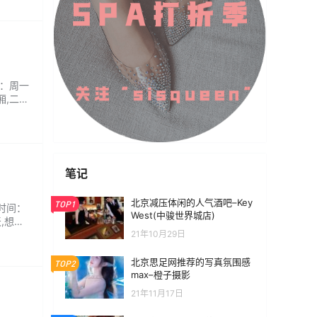
间：周一
厢,二层
笔记
北京减压体闲的人气酒吧–Key
TOP1
业时间：
West(中骏世界城店)
,想想
21年10月29日
北京思足网推荐的写真氛围感
TOP2
max–橙子摄影
21年11月17日