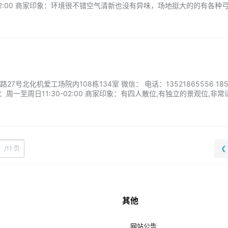
-22:00 商家印象：环境很不错空气清新也没有异味，场地挺大的的有各种
号北化机爱工场院内108栋134室 微信： 电话：13521865556 1851
间：周一至周日11:30-02:00 商家印象：有四人散位,有独立的景观位,非
小姐妹吃个下午茶。...
/
11 页
❮
其他
网站公告