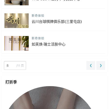
新奇体验
云川台球棋牌俱乐部(三里屯店)
新奇体验
如芙焕·瑞士活肤中心
❮
❯
/
11 页
打折季