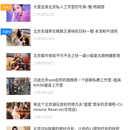
大爱这家北京私人工作室的写真–魅·照相馆
TOP2
21年8月30日
北京东城养生精致又美味的日料—御.本泽和牛烧肉
TOP3
23年8月28日
北京都市体验不可不去之处—虞小姐复古旗袍摄影馆
21年8月16日
沉迷北京spa会所的我推荐一个超美私教工作室–面具
MASK健身工作室
21年8月19日
来这个北京减压放松的地方去“虚度”周末的灵魂吧–Co
mmune Reserve(华贸店)
21年11月1日
北京SPA按摩的绝妙去处，让你内心得到疗愈的抚慰