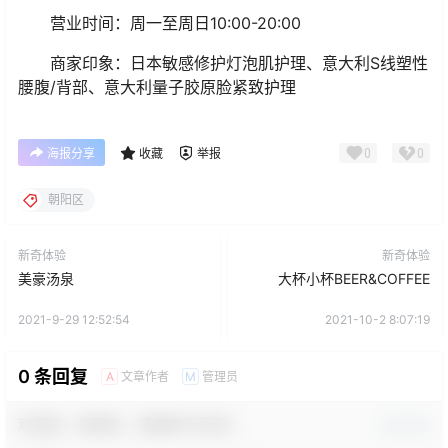
营业时间：周一至周日10:00-20:00
商家印象：日本敏感修护灯泡肌护理、意大利S线塑性
腰腹/背部、意大利量子胶原脸紧致护理
0
0
海报分享
收藏
举报
朝阳区
新奇体验
新奇体验
美豪汤泉
大杯小杯BEER&COFFEE
2021-9-29 12:52:54
2021-10-2 8:07:19
0 条回复
文章作者
管理员
A
M
欢迎您，新朋友，感谢参与互动！
确认修改