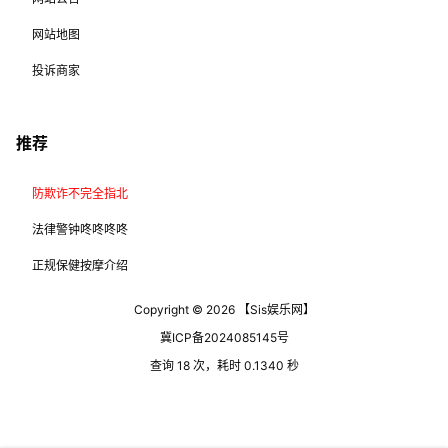
网站地图
投诉商家
推荐
防欺诈不完全指北
法律警钟咚咚咚咚
正规保健按摩介绍
Copyright © 2026
【Sis娱乐网】
冀ICP备2024085145号
查询 18 次，耗时 0.1340 秒