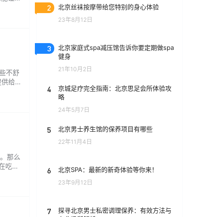
溶性纤
2
北京丝袜按摩带给您特别的身心体验
吃豆类
23年8月12日
3
北京家庭式spa减压馆告诉你要定期做spa
健身
21年10月2日
些不舒
提供给
4
京城足疗完全指南：北京思足会所体验攻
客人一
略
偏好。
24年5月7日
5
北京男士养生馆的保养项目有哪些
22年11月4日
。那么
在吃榴
6
北京SPA：最新的新奇体验等你来！
时出会
23年9月12日
吃榴莲
7
探寻北京男士私密调理保养：有效方法与