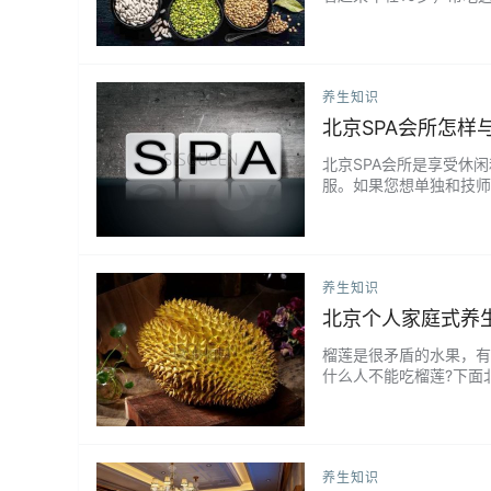
看起来更年轻。 豆类中
维能够降低体内的总胆固醇
是不够日常的蛋白质消耗…
养生知识
北京SPA会所怎样
北京SPA会所是享受休
服。如果您想单独和技师
大家参考。 首先，您可
起享受服务。这样您就可
其次，当您和技师小姐姐见
养生知识
北京个人家庭式养
榴莲是很矛盾的水果，有
什么人不能吃榴莲?下面
莲的时候一定不要喝白酒
现血管爆裂的症状,科学
有什么好处。榴莲是水果…
养生知识