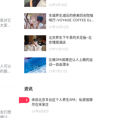
22年2月18日
东城养生减压的绝美四合院咖
啡厅–VOYAGE COFFEE Espr
家对它
esso(南锣鼓巷店)
大家讲
21年10月12日
食指或
红、微
北京养生下午茶的天花板–北
京瑰丽酒店
21年11月10日
比做SPA按摩还让人上瘾的运
动—自由潜水
人可以
的服务
21年7月31日
室、更衣
业和细
资讯
1
体验北京丰台区个人养生SPA：私密按摩
尽在宋家庄
24年6月6日
友们想
物能让人