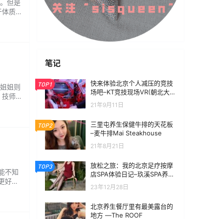
。但是
于体质
对这部
成经血
笔记
快来体验北京个人减压的竞技
TOP1
姐姐则
场吧–KT竞技现场VR(朝北大悦
，技师
城店)
21年9月11日
、推拿
巧和力
三里屯养生保健牛排的天花板
TOP2
–麦牛排Mai Steakhouse
21年8月21日
放松之旅：我的北京足疗按摩
TOP3
能不知
店SPA体验日记–玖溪SPA养生
更好的
会所
23年12月28日
重要的，
需求，
北京养生餐厅里有最美露台的
地方 —The ROOF