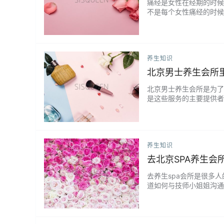
痛经是女性在经期的时候
不是每个女性痛经的时候
虚寒、寒湿重、血虚的女
分女人有效果呢？那是因
不能顺利排出所致的。 而
养生知识
北京男士养生会所
北京男士养生会所是为了
是这些服务的主要提供者
小姐姐会提供专业的服务
等手法缓解肌肉疲劳，促
度，让客人感到舒适和放松
养生知识
去北京SPA养生会
去养生spa会所是很多
道如何与技师小姐姐沟通
服务，从而达到放松身心
例如：想要放松身心，需
以便她能更好地为你提供服