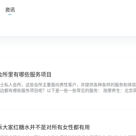
资讯
会所里有哪些服务项目
士私人会所，这些会所主要面向男性客户，并提供各种各样的服务和体验
边都有哪些服务项目呢？以下是一些一些常见的服务： 按摩养生：北京
种按摩和养生服务，比如中式按摩、泰式按摩、足疗、刮痧、拔罐等等。
进行选择。 KTV娱乐：许多高端男士私人会所也会提供KTV娱乐服务，
起…...
诉大家红糖水并不是对所有女性都有用