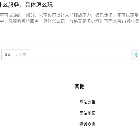
什么服务，具体怎么玩
中不可或缺的一部分，它不仅可以让人们释放压力、娱乐休闲，还可以享受
V中，究竟有哪些服务，具体怎么玩，价格又是多少呢？下面北京sis养生
： K歌服务：这是夜场KTV的主要服务之一，顾客可以在包厢内尽情地唱
己唱歌走调被别人嘲笑。 酒水服务：夜场KTV里有着各种美酒佳酿，消
/
55 页
❮
其他
网站公告
网站地图
投诉商家