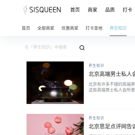
首页
商家
品质
打卡
首页
全部商家
优惠商家
打卡圣地
养生知识
养生知识
北京高端男士私人
北京有许多不错的高端男
这些高端男士私人会所里
士私人会所通常会提供各
以根据自己的需求和喜好
邀请自己的朋友或者陪唱一
养生知识
北京思足点评网告