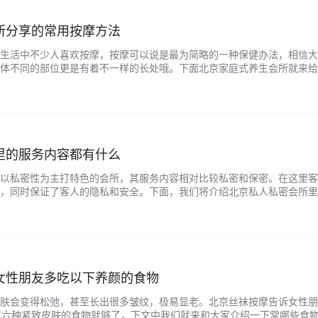
所分享的常用按摩方法
生活中不少人喜欢按摩，按摩可以说是最为简略的一种保健办法，相信大
体不同的部位更是有着不一样的长处哦。下面北京家庭式养生会所就来给
些，这样按摩更健康! 揉按山根鼻根又称为山根。揉按的办法是用拇指与
，以微有酸胀感为度，再悄悄地放下，重复约15～20次，以鼻根部位微
神的…...
里的服务内容都有什么
以私密性为主打特色的会所，其服务内容相对比较私密和保密。在这里客
，同时保证了客人的隐私和安全。下面，我们将介绍北京私人私密会所里
 （1）私人空间：私人私密会所的空间是独立的、私密的，有专门的休息
保护客人的隐私。 （2）私密按摩：私人私密会所提供的按摩服务非常专
为…...
女性朋友多吃以下养颜的食物
肤会变得松弛，甚至长出很多皱纹，极易显老。北京丝袜按摩告诉女性朋
这六种紧致皮肤的食物就够了，下文中我们就来和大家介绍一下常哪些食