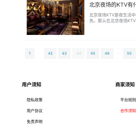
北京夜场的KTV有
北京夜场KTV是夜生活
务。那么在北京夜场KT
来一一了解。 服务内容
他人打扰，也不用担心自
以按照自己的口味…...
...
...
1
42
43
44
45
46
55
用户须知
商家须知
隐私政策
平台规则
用户协议
合作须知
免责声明