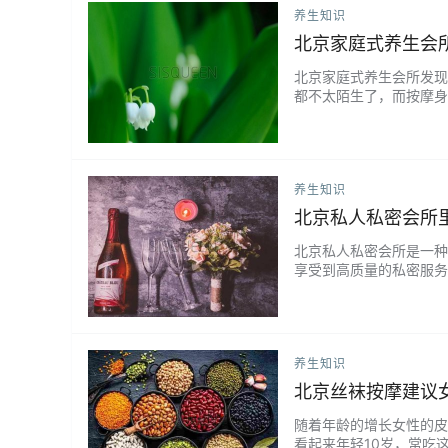
养生知识
北京家庭式养生会
北京家庭式养生会所发现
都不太陌生了，而按摩身
讲按摩鼻子的长处都有哪
中指悄悄捏起鼻根的皮肤
热为度，揉按此处有宁心安
养生知识
北京私人私密会所
北京私人私密会所是一种
享受到高质量的私密服务
内容和特点。 服务内容
室、卫生间等设施，能够
致，按摩师手法熟练，能够
养生知识
北京丝袜按摩建议
随着年龄的增长女性的皮
看起来年轻10岁，常吃