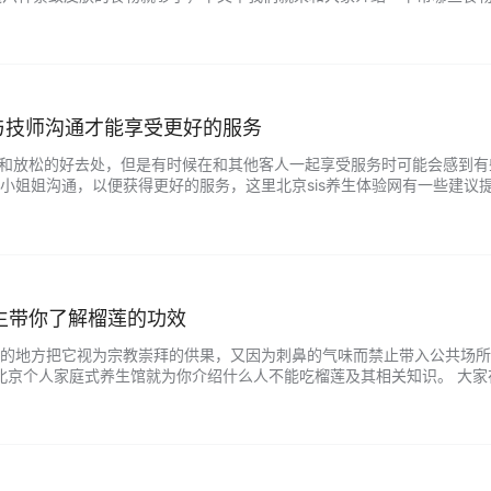
的可溶性纤维，能够吸收体内的胆固醇，保持动脉壁的健康，食物中的可
的含量10%-15%，每天100g的豆类能够有效替代肉类，但是要记得只
...
与技师沟通才能享受更好的服务
闲和放松的好去处，但是有时候在和其他客人一起享受服务时可能会感到有
小姐姐沟通，以便获得更好的服务，这里北京sis养生体验网有一些建议
以在预约时要求安排一个私人房间，这样就可以避免在共享房间中与其他
以在私人环境中，轻松地和技师小姐姐沟通，让她更好地了解您的需求和
面…...
生带你了解榴莲的功效
的地方把它视为宗教崇拜的供果，又因为刺鼻的气味而禁止带入公共场所
北京个人家庭式养生馆就为你介绍什么人不能吃榴莲及其相关知识。 大家
,因为酒和榴莲都是热性物质,如果一起食用就会让体内的血管压力加大,有
家证实同时食用榴莲和白酒,脑中风的发生率可以增加百分八十以上。 男人
...