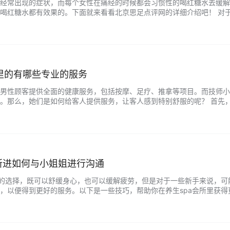
经常出现的症状，而每个女性在痛经的时候都会习惯性的喝红糖水去缓解
喝红糖水都有效果的。下面就来看看北京思足点评网的详细介绍吧！ 对
人而言，当处于月经时出现痛经的话，可以适当喝些红糖水止痛。为什么
为这部分女人之所以痛经，多半是体内气血流通不畅、寒湿积聚过多，造
红糖水喝…...
里的有哪些专业的服务
男性顾客提供全面的健康服务，包括按摩、足疗、推拿等项目。而技师小
。那么，她们是如何给客人提供服务，让客人感到特别舒服的呢？ 首先
。她们都接受过专业的培训，了解人体的结构和经络穴位，擅长通过按摩
进血液循环。在按摩时，她们会针对每个客人的不同需求，采用不同的技
。 其次…...
所进如何与小姐姐进行沟通
人的选择，既可以舒缓身心，也可以缓解疲劳，但是对于一些新手来说，可
，以便得到更好的服务。以下是一些技巧，帮助你在养生spa会所里获得
的效果。 了解自己的需求。在去养生spa会所前，了解自己的需求是很
要深度按摩，还是希望得到纯粹的放松体验。你需要告诉技师小姐姐你的
…...