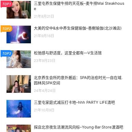
三里屯养生保健牛排的天花板–麦牛排Mai Steakhous
TOP1
e
21年8月21日
大美的空中&水中养生保健瑜伽–香榭瑜伽(北沙滩店)
TOP2
21年9月16日
松弛感与舒适度，这里全都有—V生活馆
TOP3
23年9月23日
北京养生会所的意外邂逅：SPA的治愈时光—自在域.
园林风SPA空间
24年4月24日
三里屯家庭式减压打卡地–hhh PARTY LIFE清吧
21年10月9日
探店北京夜生活潮流风向标–Young·Bar·Store漾酒吧