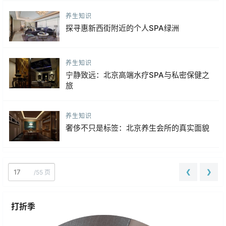
养生知识
探寻惠新西街附近的个人SPA绿洲
养生知识
宁静致远：北京高端水疗SPA与私密保健之
旅
养生知识
奢侈不只是标签：北京养生会所的真实面貌
❮
❯
/
55 页
打折季