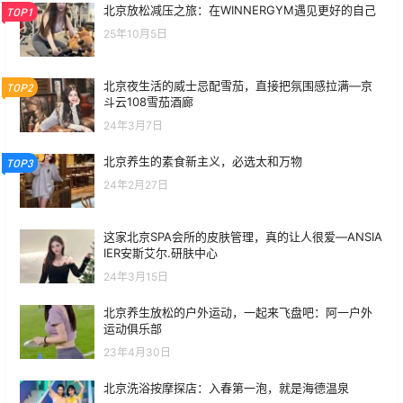
北京放松减压之旅：在WINNERGYM遇见更好的自己
TOP1
25年10月5日
北京夜生活的威士忌配雪茄，直接把氛围感拉满—京
TOP2
斗云108雪茄酒廊
24年3月7日
北京养生的素食新主义，必选太和万物
TOP3
24年2月27日
这家北京SPA会所的皮肤管理，真的让人很爱—ANSIA
IER安斯艾尔.研肤中心
24年3月15日
北京养生放松的户外运动，一起来飞盘吧：阿一户外
运动俱乐部
23年4月30日
北京洗浴按摩探店：入春第一泡，就是海德温泉