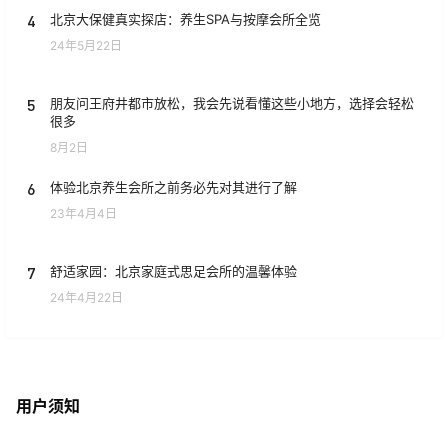
4
北京大保健真实探店：养生SPA与按摩会所全览
24年5月22日
5
朋友问王府井都市放松，我会先说看懂这些小地方，选择会轻松
很多
8月2日
6
体验北京养生会所之前务必先对其进行了解
23年4月4日
7
舒适家园：北京家庭式思足会所的温馨体验
24年4月22日
用户须知