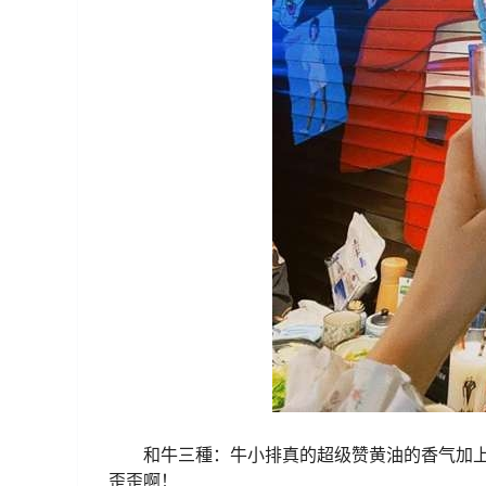
和牛三種：牛小排真的超级赞黄油的香气加
歪歪啊！