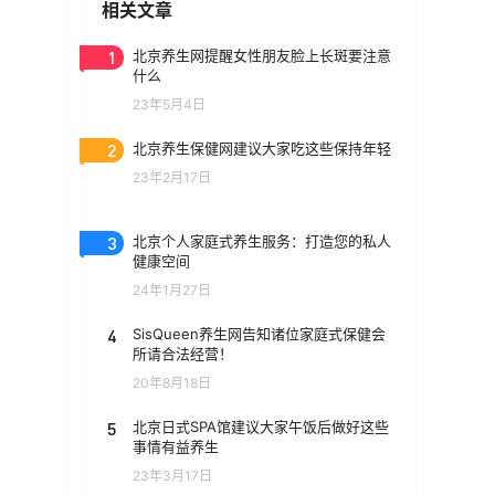
相关文章
1
北京养生网提醒女性朋友脸上长斑要注意
什么
23年5月4日
2
北京养生保健网建议大家吃这些保持年轻
23年2月17日
3
北京个人家庭式养生服务：打造您的私人
健康空间
24年1月27日
4
SisQueen养生网告知诸位家庭式保健会
所请合法经营！
20年8月18日
5
北京日式SPA馆建议大家午饭后做好这些
事情有益养生
23年3月17日