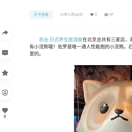
0
97
打卡圣地
21年11月30日
赤谷·日式养生居酒屋
在北京总共有三家店，
有小浣熊哦！佐罗是唯一通人性能抱的小浣熊。
里的。
0