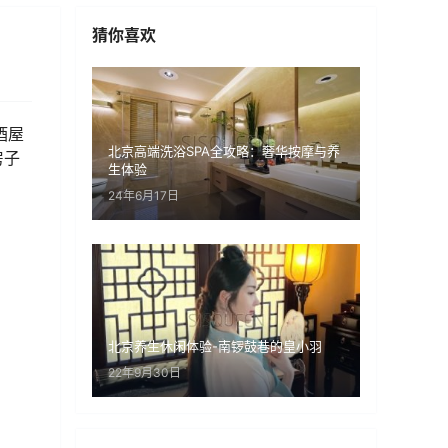
猜你喜欢
酒屋
北京高端洗浴SPA全攻略：奢华按摩与养
房子
生体验
24年6月17日
北京养生休闲体验-南锣鼓巷的皇小羽
22年9月30日