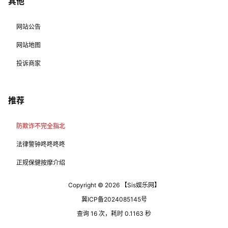
其他
网站公告
网站地图
投诉商家
推荐
防欺诈不完全指北
法律警钟咚咚咚咚
正规保健按摩介绍
Copyright © 2026
【Sis娱乐网】
冀ICP备2024085145号
查询 16 次，耗时 0.1163 秒