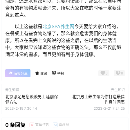
油炸，还是水煮都可以，只要鸡蛋熟了，那么在它当中所
含有的有害物质就会消失，所以大家在吃的时候一定要注
意到这点。
以上这些就是
北京SPA养生网
今天要给大家介绍的，
在餐桌上有些食物吃错了，那么就会危害我们的身体健
康，所以在看完上文所说的这些之后，在以后的生活当
中，大家就应该知道这些食物的正确吃法，那么不仅能够
满足味觉的需求，而且更加有利于身体健康。
0
0
海报分享
收藏
举报
养生知识
养生知识
北京思足与您谈谈男士睡前保
北京男士养生馆为你打造最佳
健方法
作息时间表
2023-2-19 7:30:44
2023-2-21 7:24:25
0 条回复
文章作者
管理员
A
M