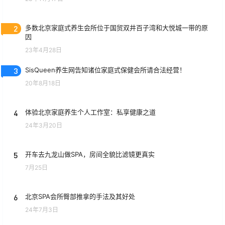
2
多数北京家庭式养生会所位于国贸双井百子湾和大悦城一带的原
因
23年4月28日
3
SisQueen养生网告知诸位家庭式保健会所请合法经营！
20年8月18日
4
体验北京家庭养生个人工作室：私享健康之道
24年3月20日
5
开车去九龙山做SPA，房间全貌比滤镜更真实
7月25日
6
北京SPA会所臀部推拿的手法及其好处
24年7月3日