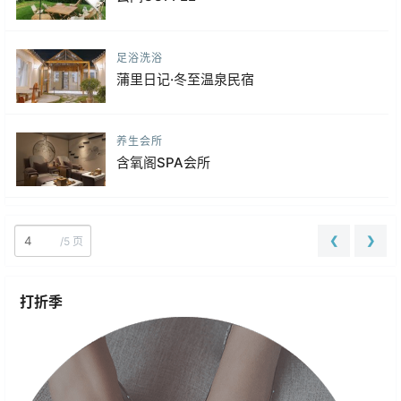
足浴洗浴
蒲里日记·冬至温泉民宿
养生会所
含氧阁SPA会所
❮
❯
/
5 页
打折季