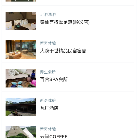
足浴洗浴
泰仙宫按摩足道(顺义店)
新奇体验
大隐于世精品民宿窑舍
养生会所
百合SPA会所
新奇体验
瓦厂酒店
新奇体验
云间COFFEE