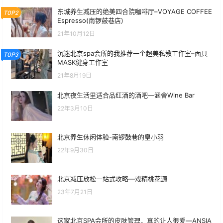
东城养生减压的绝美四合院咖啡厅–VOYAGE COFFEE
TOP2
Espresso(南锣鼓巷店)
21年10月12日
沉迷北京spa会所的我推荐一个超美私教工作室–面具
TOP3
MASK健身工作室
21年8月19日
北京夜生活里适合品红酒的酒吧—涵舍Wine Bar
22年3月10日
北京养生休闲体验-南锣鼓巷的皇小羽
22年9月30日
北京减压放松一站式攻略—戏精桃花源
23年7月21日
这家北京SPA会所的皮肤管理，真的让人很爱—ANSIA