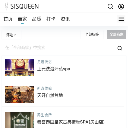
首页
商家
品质
打卡
资讯
全部标签
全部商家
筛选
足浴洗浴
上元洗浴汗蒸spa
新奇体验
天开自然营地
养生会所
泰宫泰国皇家古典按摩SPA(房山店)