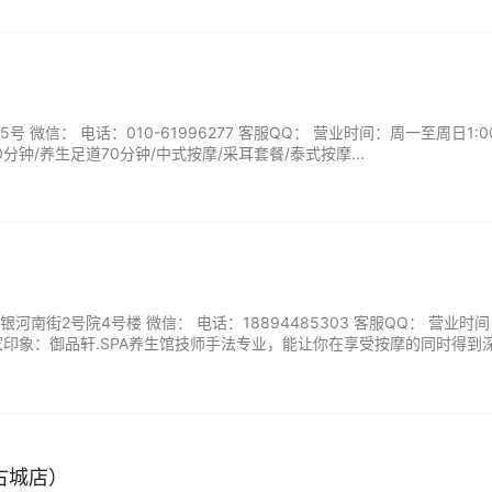
旅程。暂别喧嚣，在观澜秘境找回身心平衡。...
微信： 电话：010-61996277 客服QQ： 营业时间：周一至周日1:00-
分钟/养生足道70分钟/中式按摩/采耳套餐/泰式按摩...
河南街2号院4号楼 微信： 电话：18894485303 客服QQ： 营业时
00 商家印象：御品轩.SPA养生馆技师手法专业，能让你在享受按摩的同时得到
到真正的身心关怀，相信我们一定能够给你带来美好的体验。...
古城店）