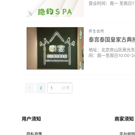
营业时间：周一 至周日11
养生会所
泰宫泰国皇家古典按
地址：北京房山区辰光东路启
间：周一至周日10:00
A...
1
2
/
2 页
用户须知
商家须知
隐私政策
平台规则