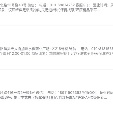
23号楼43号 微信： 电话：010-68874252 客服QQ： 营业时间：
 商家印象：汉唐经典足浴/瑜伽功夫足道/韩式保健按摩/汉唐精品采耳...
昊天大街加州水郡商业广场c区218号楼 微信： 电话：010-8131568
周日12:00-01:00 商家印象：加倍解压妙手足疗+港式全身/云涧滋养SP
416号院2号楼1层 微信： 电话：18911906352 客服QQ： 营业时
SPA/油压/中式古汉按摩/朗月贵足/背部按摩/盐搓SPA+腰臀保养...