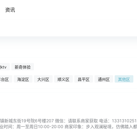
资讯
ktv
新奇体验
丰台区
海淀区
大兴区
顺义区
昌平区
通州区
其他区
城东街19号院6号楼207 微信：请联系商家获取 电话：1331310251
业时间：周一至周日10:00-20:00 商家印象：步入观澜秘境，仿佛踏入
来。静谧的空间里，只剩下精油的芬芳和指尖的温柔触感。这不仅是一次