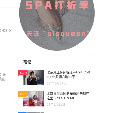
03:0
笔记
北京减压休闲探店—Half Coff
TOP1
间：周一
e工业风洞穴咖啡厅
深度的
22年10月27日
北京养生会所的秘籍原来都在
TOP2
这里-EYES ON ME
23年2月23日