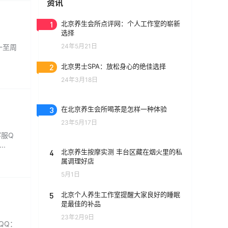
资讯
1
北京养生会所点评网：个人工作室的崭新
选择
24年5月21日
一至周
2
北京男士SPA：放松身心的绝佳选择
24年3月18日
3
在北京养生会所喝茶是怎样一种体验
23年5月17日
客服Q
.
4
北京养生按摩实测 丰台区藏在烟火里的私
属调理好店
5月1日
5
北京个人养生工作室提醒大家良好的睡眠
是最佳的补品
23年2月9日
QQ：