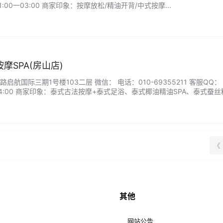
:00一03:00 商家印象：按摩放松/精油开背/中式按摩...
摩SPA(房山店)
航国际三期1号楼103二层 微信： 电话：010-69355211 客服QQ：
-24:00 商家印象：泰式古法按摩+泰式足浴、泰式椰油精油SPA、泰式蚕丝
❮
其他
网站公告