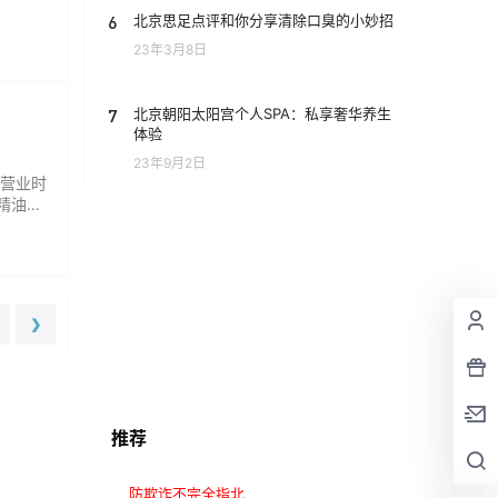
6
北京思足点评和你分享清除口臭的小妙招
23年3月8日
7
北京朝阳太阳宫个人SPA：私享奢华养生
体验
23年9月2日
 营业时
精油SP
❯
推荐
防欺诈不完全指北