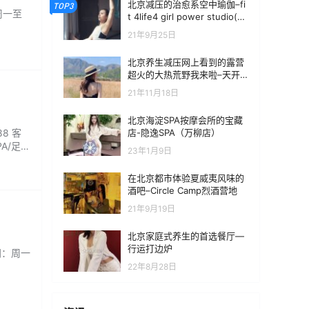
北京减压的治愈系空中瑜伽–fi
TOP3
周一至
t 4life4 girl power studio(酒
仙桥路798店)
21年9月25日
北京养生减压网上看到的露营
超火的大热荒野我来啦–天开
自然营地
21年11月18日
北京海淀SPA按摩会所的宝藏
店-隐逸SPA（万柳店）
8 客
A/足疗
23年1月9日
在北京都市体验夏威夷风味的
酒吧–Circle Camp烈酒营地
21年9月19日
北京家庭式养生的首选餐厅—
行运打边炉
间：周一
22年8月28日