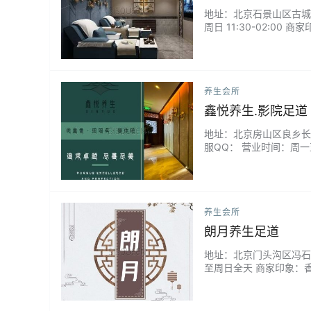
地址：北京石景山区古城北路
周日 11:30-02:00
养生会所
鑫悦养生.影院足道
地址：北京房山区良乡长阳镇
服QQ： 营业时间：周一至
+精油按摩...
养生会所
朗月养生足道
地址：北京门头沟区冯石环路
至周日全天 商家印象：香薰