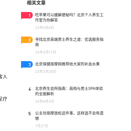
相关文章
1
吃苹果可以缓解便秘吗？北京个人养生工
作室为你解答
23年5月6日
2
寻找北京高端男士养生之道：优选服务指
南
24年4月17日
3
北京保健按摩网推荐给大家的补血水果
23年3月26日
客人
。
4
北京养生会所指南：高档与男士SPA体验
的全面解析
足疗
24年6月4日
5
公主坟按摩放松这件事，这样选不会有遗
憾
7月27日