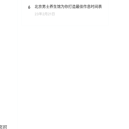
6
北京男士养生馆为你打造最佳作息时间表
23年2月21日
您可