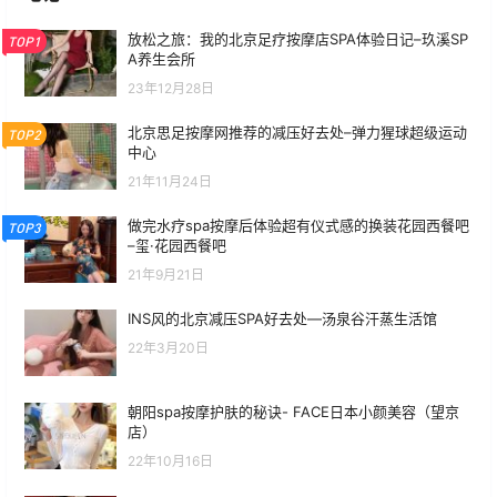
放松之旅：我的北京足疗按摩店SPA体验日记–玖溪SP
TOP1
A养生会所
23年12月28日
北京思足按摩网推荐的减压好去处–弹力猩球超级运动
TOP2
中心
21年11月24日
做完水疗spa按摩后体验超有仪式感的换装花园西餐吧
TOP3
–玺·花园西餐吧
21年9月21日
INS风的北京减压SPA好去处—汤泉谷汗蒸生活馆
22年3月20日
朝阳spa按摩护肤的秘诀- FACE日本小颜美容（望京
店）
22年10月16日