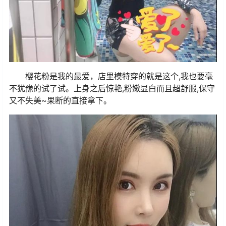
樱花粉是我的最爱，店里模特穿的就是这个,我也要毫
不犹豫的试了试。上身之后惊艳,粉嫩显白而且超舒服,保守
又不失美~果断的直接拿下。