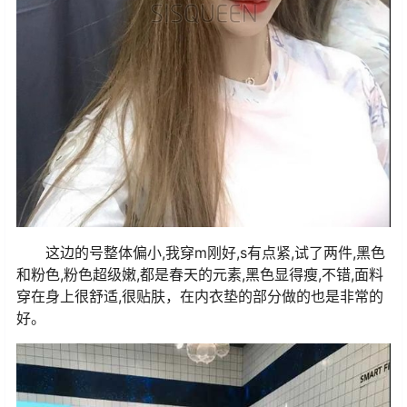
这边的号整体偏小,我穿m刚好,s有点紧,试了两件,黑色
和粉色,粉色超级嫩,都是春天的元素,黑色显得瘦,不错,面料
穿在身上很舒适,很贴肤，在内衣垫的部分做的也是非常的
好。