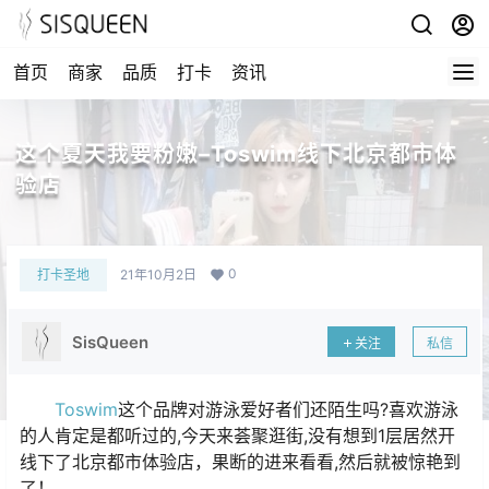
首页
商家
品质
打卡
资讯
这个夏天我要粉嫩–Toswim线下北京都市体
验店
0
打卡圣地
21年10月2日
SisQueen
关注
私信
Toswim
这个品牌对游泳爱好者们还陌生吗?喜欢游泳
的人肯定是都听过的,今天来荟聚逛街,没有想到1层居然开
线下了北京都市体验店，果断的进来看看,然后就被惊艳到
了！