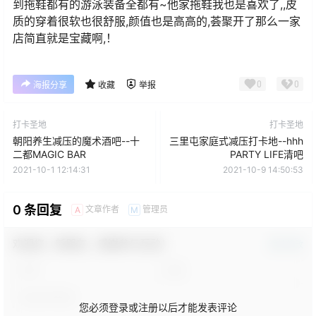
到拖鞋都有的游泳装备全都有~他家拖鞋我也是喜欢了,,皮
质的穿着很软也很舒服,颜值也是高高的,荟聚开了那么一家
店简直就是宝藏啊,！
0
0
海报分享
收藏
举报
打卡圣地
打卡圣地
朝阳养生减压的魔术酒吧--十
三里屯家庭式减压打卡地--hhh
二都MAGIC BAR
PARTY LIFE清吧
2021-10-1 12:14:31
2021-10-9 14:50:53
0 条回复
文章作者
管理员
A
M
欢迎您，新朋友，感谢参与互动！
确认修改
您必须登录或注册以后才能发表评论