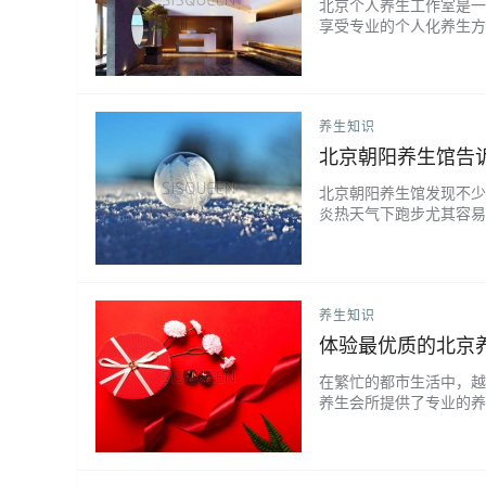
北京个人养生工作室是一
享受专业的个人化养生方
一种高度定制化的服务，
这些方案可能包括按摩、
中心和养生会所相比，北京
养生知识
北京朝阳养生馆告
北京朝阳养生馆发现不少
炎热天气下跑步尤其容易
出现。如何应付这些问题
以使用冰水浴来减低肌肉
因为冰水浴比冰敷更有效，
养生知识
体验最优质的北京
在繁忙的都市生活中，越
养生会所提供了专业的养
具特色，那么如何选择最
完善的设施和专业的技师
影响到顾客的使用体验。专