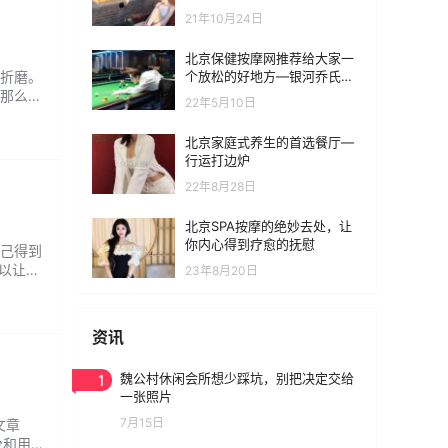
21年10月24日
北京保健按摩网推荐给大家一
个放松的好地方—银河乔氏台
折磨。
球俱乐部
那么怎
22年5月10日
于非常
致痛风
北京家庭式养生的首选餐厅—
行运打边炉
22年8月28日
北京SPA按摩的绝妙去处，让
你内心得到疗愈的抚慰
己得到
以让你
23年8月20日
喧嚣和压
让你完
资讯
1
魏公村休闲会所想少踩坑，别把决定交给
一张照片
7月15日
文章
分和用