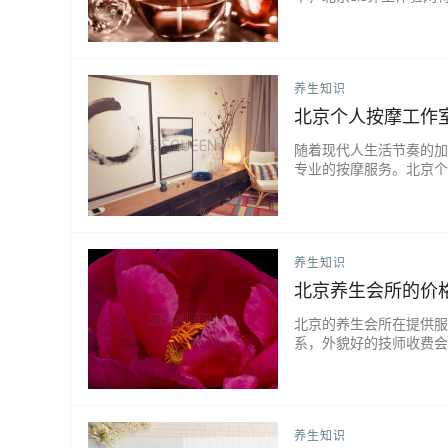
途。SPA精油是由天然
由化学合成的香料、酒精
味道。 其次，SPA…...
养生知识
北京个人按摩工作
随着现代人生活节奏的加
专业的按摩服务。北京个
好的身体状态。 北京个
样的按摩服务，我们都会
和技能，可以根据每个客户
养生知识
北京养生会所的价
北京的养生会所在提供服
系，外貌好的技师收费会
北京养生会所的价格是由
高端的豪华场所，提供的
所，则价格较为实惠。这主
养生知识