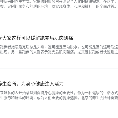
种新兴的养生方式，它提供的服务旨在满足个人化的健康需求。在这里，
案，定制的服务和舒适的环境，以实现身体、心理和精神上的全面改善。
北京个人养生工作室将根据客户的健康需求、喜好和目标制定独特的养生
spa、瑜伽、健身等不同类型的服务，旨在满足客户的各种需求。 与传
个人…...
诉大家这样可以缓解跑完后肌肉酸痛
跑步者抱怨跑完后总是头疼，这可能是因为脱水，也可能是因为运动后遗
出现。另一些跑步的人则表示跑完后肌肉酸痛，尤其是长跑或者快速跑之
，下面就跟北京朝阳养生馆一起来了解一下吧。 1、冰水浴。一些长距离
酸痛情况。冰水浴是指用加入冰块的冷水洗浴，这可以有效地降低发炎和
一次过…...
养生会所，为身心健康注入活力
来越多的人开始意识到保持身心健康的重要性。作为一种健康的生活方式
生服务和舒适的环境，成为人们重要的健康选择。北京的养生会所种类繁
优质的养生会所呢？本文将为您进行详细解析。 首先，优质的养生会所
。设施包括舒适的环境、合理的空间布局、卫生干净的场所等，这些条件
业的技师…...