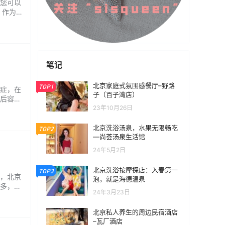
您可以
 作为
方案。
统的健身
笔记
北京家庭式氛围感餐厅–野路
TOP1
症，在
子（百子湾店）
后容易
23年10月26日
跑手可
酸痛，
北京洗浴汤泉，水果无限畅吃
TOP2
—尚荟汤泉生活馆
24年5月2日
北京洗浴按摩探店：入春第一
TOP3
，北京
泡，就是海德温泉
多，各
24年3月23日
应该有
将直接
北京私人养生的周边民宿酒店
–瓦厂酒店