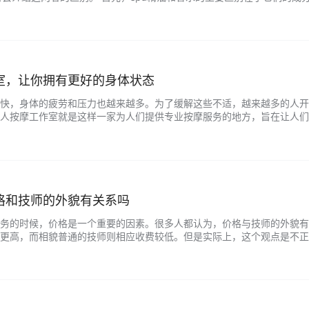
植物提取的精华油混合而成，这些植物可以是花、叶、果实、树皮等。而香
和水混合而成。因此，SPA精油的味道更加自然和清新，而香水则会有一
室，让你拥有更好的身体状态
快，身体的疲劳和压力也越来越多。为了缓解这些不适，越来越多的人开
人按摩工作室就是这样一家为人们提供专业按摩服务的地方，旨在让人们
人按摩工作室，提供各种按摩服务，例如推拿、拔罐、艾灸等。无论您需
为您提供最好的服务。我们的按摩师都是经过专业培训的，具有丰富的按
的需求进…...
格和技师的外貌有关系吗
务的时候，价格是一个重要的因素。很多人都认为，价格与技师的外貌有
更高，而相貌普通的技师则相应收费较低。但是实际上，这个观点是不正
多个因素综合决定的。 首先，不同养生会所的价格差异很大，有些养生
服务和设施非常先进和高档，价格也相应的高昂。而一些中档和经济型养
要是因为不…...