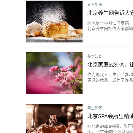
养生知识
北京养生网告诉大
痛风是一种可怕的疾病，
北京养生网相信大家都知
么预防痛风呢?北京养生
寒冷和疲劳的情况下，身
情况的发生。 2、饮食上要
养生知识
北京家庭式SPA，
作为现代人，生活节奏越
更好的休息，成为了许多
拥有美妙的SPA之旅。
力，享受一段静谧的时光
全放松自己。在家庭式S….
养生知识
北京SPA会所里精
在北京的spa会所，你
中，北京sis养生体验