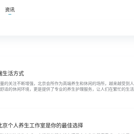
资讯
端生活方式
量的关注不断增强，北京会所作为高端养生和休闲的场所，越来越受到人
舒适的休闲环境，更是提供了专业的养生护理服务，让人们在繁忙的生活
式。 北京会所不同于一般的休闲场所，它强调的是一种高贵养生文化。
的专业养生护理项目，例如足疗按摩、中医养生、SPA护理等。这些项目
在为您打…...
北京个人养生工作室是你的最佳选择