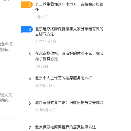
水则是
2
男士养生看懂这些小地方，选择会轻松很
多
些化学
7月16日
3
北京足疗按摩保健馆和大家分享最有效的
去脚气方法
21年8月30日
始寻找
拥有更
4
在北京找放松，瀛海好的体验不玄，细节
要什么
稳了就有感觉
摩经验
7月29日
5
北京个人工作室的按摩服务怎么样
23年9月18日
很大关
确的。
6
北京家庭式养生馆：细腻呵护与完美体验
会所是
23年9月21日
生会
7
北京保健按摩网推荐的居家按摩方法