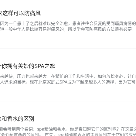
家这样可以防痛风
因为一旦患上了之后就难以完全治愈，患者往往会反复的受到痛风病情的
道一般中年人是比较容易得痛风的，所以学会预防痛风的方法很有必要。
网今天就来带大家一起来看看吧! 1、防止受寒和过度劳累。一个人如果处
体的血管就会收缩，而血管收缩了之后尿酸就无法及时的排出，这就会导
少…...
让你拥有美妙的SPA之旅
来越快，压力也越来越大。在繁忙的工作和生活中，如何放松身心，让自
人追求的目标。现在北京家庭式SPA成为了越来越多人的选择，因为它可
 北京家庭式SPA通常位于住宅区内，环境安静舒适，可以让你远离城市的
。家庭式SPA通常会提供舒适的客房，房间内装饰雅致，设施齐全，可以
..
油和香水的区别
可能会听到两个名词：spa精油和香水。你是否知道它们的区别呢？在这篇
网将会介绍这两者的区别。 首先，spa精油和香水的主要区别在于它们的成