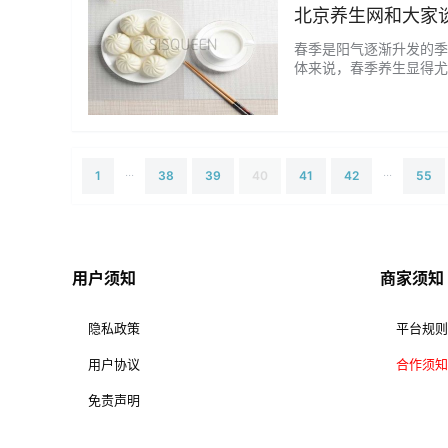
北京养生网和大家
春季是阳气逐渐升发的季
体来说，春季养生显得尤
气温逐渐升高，人的新陈
高热量的食物摄入。建议
候宜人，适宜进行户外运动
...
...
1
38
39
40
41
42
55
用户须知
商家须知
隐私政策
平台规则
用户协议
合作须知
免责声明