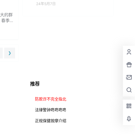
24年5月7日
大的群
。春季
，减少
春季气
❯
推荐
防欺诈不完全指北
法律警钟咚咚咚咚
正规保健按摩介绍