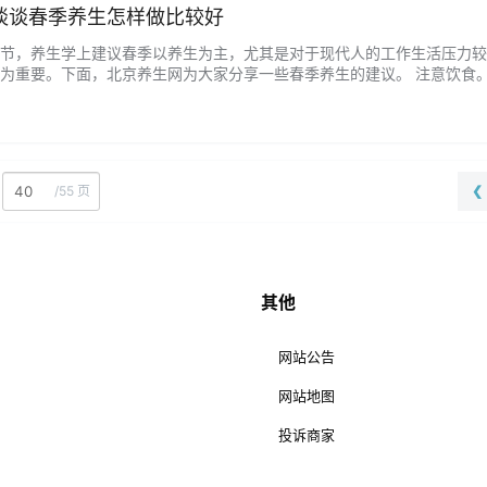
谈谈春季养生怎样做比较好
节，养生学上建议春季以养生为主，尤其是对于现代人的工作生活压力较
为重要。下面，北京养生网为大家分享一些春季养生的建议。 注意饮食
代谢也会加快。此时，应注意饮食的清淡和养生保健，适量食用蔬菜水果
多食用具有清热解毒功效的食物，如冬瓜、苦瓜、绿豆等。 运动养生。
，如慢跑…...
/
55 页
❮
其他
网站公告
网站地图
投诉商家