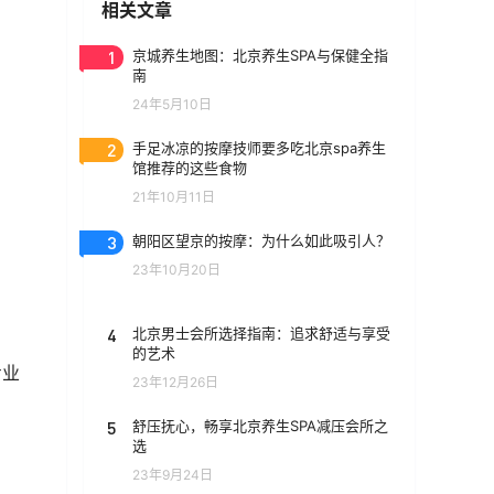
相关文章
1
京城养生地图：北京养生SPA与保健全指
南
24年5月10日
2
手足冰凉的按摩技师要多吃北京spa养生
馆推荐的这些食物
21年10月11日
3
朝阳区望京的按摩：为什么如此吸引人？
23年10月20日
4
北京男士会所选择指南：追求舒适与享受
的艺术
专业
23年12月26日
5
舒压抚心，畅享北京养生SPA减压会所之
选
23年9月24日