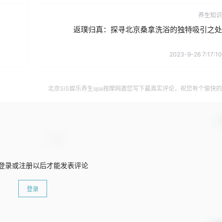
养生知识
返璞归真：探寻北京桑拿洗浴的独特吸引之处
2023-9-26 7:17:10
北京SiS娱乐养生spa按摩网邀您写下最真实评论，祝您有个愉快
确
登录或注册以后才能发表评论
登录