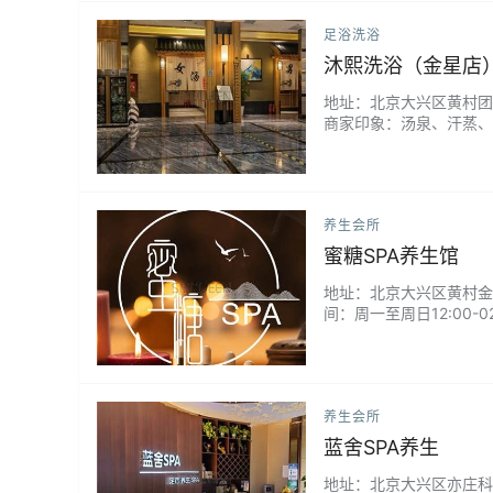
足浴洗浴
沐熙洗浴（金星店
地址：北京大兴区黄村团河路
商家印象：汤泉、汗蒸、优
养生会所
蜜糖SPA养生馆
地址：北京大兴区黄村金星西
间：周一至周日12:00-0
养生会所
蓝舍SPA养生
地址：北京大兴区亦庄科创十