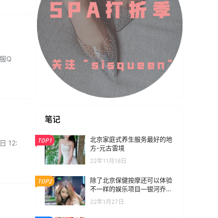
客服Q
笔记
北京家庭式养生服务最好的地
TOP1
 12:
方-元古雲境
22年11月18日
除了北京保健按摩还可以体验
TOP2
不一样的娱乐项目—银河乔氏
台球俱乐部
22年1月27日