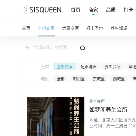
首页
商家
品质
打卡
首页
全部商家
优惠商家
打卡圣地
养生知识
分类：
全部商家
足浴洗浴
养生会所
酒吧
地区：
全部
朝阳区
东城区
西城区
养生会所
如梦阁养生会所
地址：北京大兴区博兴九路好
业时间：周一至周日 11:
搓背木桶SPA...