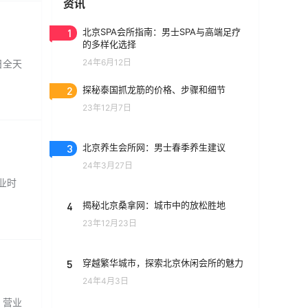
资讯
1
北京SPA会所指南：男士SPA与高端足疗
的多样化选择
24年6月12日
日全天
2
探秘泰国抓龙筋的价格、步骤和细节
23年12月7日
3
北京养生会所网：男士春季养生建议
24年3月27日
营业时
4
揭秘北京桑拿网：城市中的放松胜地
23年12月23日
5
穿越繁华城市，探索北京休闲会所的魅力
24年4月3日
 营业