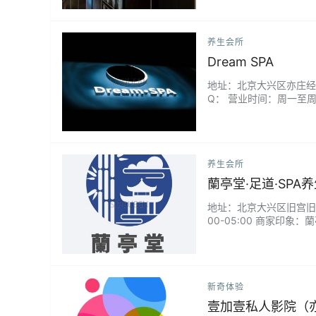
养生会所
Dream SPA
地址：北京大兴区亦庄经济技
Q： 营业时间：周一至周日 
养生会所
蘭亭堂·足道·SPA
地址：北京大兴区旧宫旧忠路
00-05:00 商家印象：
新奇体验
壹加壹私人影院（