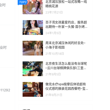
北京减压放松一站式攻略—戏
TOP3
业时
精桃花源
23年7月21日
百子湾女孩最爱的店，服务超
出期待—朴家一头猪·首尔烤肉
小排档（北京首店）
24年1月5日
周末北京减压休闲的好去处–
小海子影视园
营业时
21年10月18日
北京夜生活怎么能没有台球呢
–云川台球棋牌俱乐部(三里屯
店)
21年9月5日
做完水疗spa按摩后体验超有
仪式感的换装花园西餐吧–玺·
1292
花园西餐吧
21年9月21日