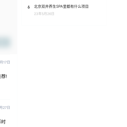
6
北京双井养生SPA里都有什么项目
23年5月26日
提交
月17日
荐!
2月27日
影时