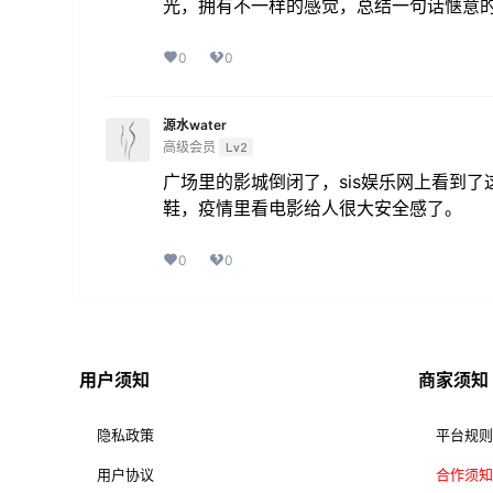
光，拥有不一样的感觉，总结一句话惬意
0
0
源水water
高级会员
Lv2
广场里的影城倒闭了，sis娱乐网上看到
鞋，疫情里看电影给人很大安全感了。
0
0
用户须知
商家须知
隐私政策
平台规则
用户协议
合作须知