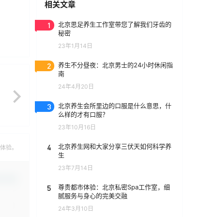
相关文章
1
北京思足养生工作室带您了解我们牙齿的
秘密
23年1月14日
2
养生不分昼夜：北京男士的24小时休闲指
南
24年4月20日
3
北京养生会所里边的口服是什么意思，什
么样的才有口服？
23年10月16日
4
北京养生网和大家分享三伏天如何科学养
的体验。
生
23年7月14日
认修改
5
尊贵都市体验：北京私密Spa工作室，细
腻服务与身心的完美交融
24年3月10日