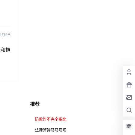
11月2日
垫和拖
推荐
防欺诈不完全指北
法律警钟咚咚咚咚