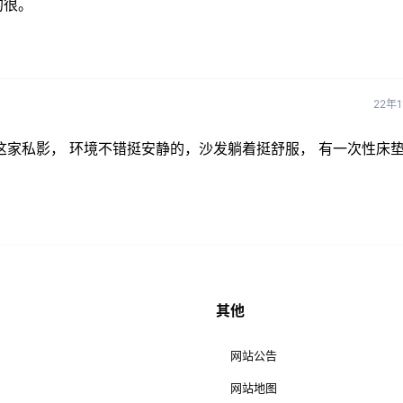
的很。
22年
了这家私影， 环境不错挺安静的，沙发躺着挺舒服， 有一次性床
其他
网站公告
网站地图