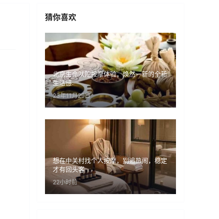
猜你喜欢
北京生命吠陀按摩体验，焕然一新的全新
生活感.
23年11月29日
想在中关村找个人按摩，别追热闹，稳定
才有回头客
22小时前