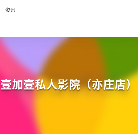
资讯
壹加壹私人影院（亦庄店）