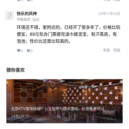
0
0
快乐的风神
23年11月14日
中级会员
Lv1
环境还不错，家附近的，已经开了很多年了，价格比较
便宜，89元包含门票搓完澡巾搓泥宝，有汗蒸房，有
泡池，性价比还是比较高的。
举报
回复
0
0
猜你喜欢
北京KTV夜场探秘：公主陪伴与精彩游戏，让夜晚更尽兴
24年7月1日