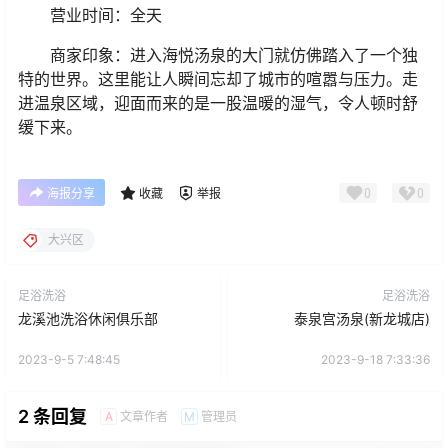
营业时间：全天
商家印象：进入海悦汤泉的大门就仿佛踏入了一个独
特的世界。这里能让人瞬间忘却了城市的喧嚣与压力。走
进温泉区域，迎面而来的是一股温暖的湿气，令人顿时舒
缓下来。
0
0
海报分享
收藏
举报
大兴区
足浴洗浴
足浴洗浴
龙溪池洗浴休闲俱乐部
泰泉宫汤泉(新龙城店)
2023-9-5 7:48:45
2023-9-18 7:33:36
2 条回复
文章作者
管理员
A
M