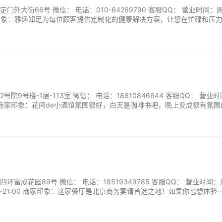
外大街66号 微信： 电话：010-64269790 客服QQ： 营业时间：
0 商家印象：雅逸知足为每位顾客提供定制化的健康解决方案，让您在忙碌和压
的养生体验。欢迎您预约体验，让生活更加健康和美好。...
院9号楼-1层-113室 微信： 电话：18610846644 客服QQ： 营业
2:00 商家印象：花间de小酒馆氛围很好，白天是咖啡书吧，晚上变成很有氛
的好去处。...
环富成花园89号 微信： 电话：18519349785 客服QQ： 营业时间
 17:00-21:00 商家印象：这家餐厅是北京商务宴请首选之地！如果你也想体验
那就快来这里试试吧！...