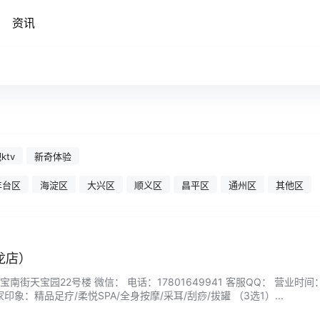
资讯
ktv
新奇体验
丰台区
海淀区
大兴区
顺义区
昌平区
通州区
其他区
龙店）
街天宝园22号楼 微信： 电话：17801649941 客服QQ： 营业时间
 商家印象：精品足疗/柔悦SPA/全身按摩/采耳/刮痧/拔罐 （3选1）...