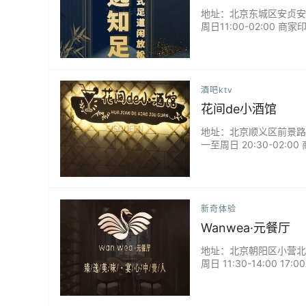
地址：北京东城区安贞安定门
周日11:00-02:0
享受到专业的护理和独特
酒吧ktv
花间de小酒馆
地址：北京顺义区前景路2号
一至周日 20:30-0
吧， 是顺义休闲娱乐放松
新奇体验
Wanwea·元餐厅
地址：北京朝阳区小营北四
周日 11:30-14:00
为宴请心中贵人”的感觉，