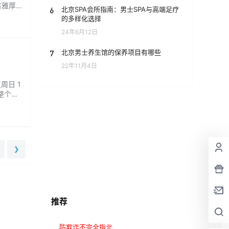
古雅厚
6
北京SPA会所指南：男士SPA与高端足疗
的多样化选择
24年6月12日
7
北京男士养生馆的保养项目有哪些
22年11月4日
周日 1
整个店
❯
推荐
防欺诈不完全指北