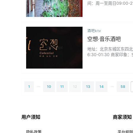
间：周一至周日09:00
重，包间亮堂，这里适合
酒吧ktv
空想·音乐酒吧
地址：北京东城区东四北大街
6:30-01:30 商
里有种暖暖的微醺感~天
...
...
1
10
11
12
13
14
58
用户须知
商家须知
隐私政策
平台规则