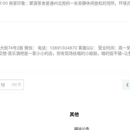
-21:00 商家印象：聚源茶舍是通州北苑的一处安静休闲放松的场所，环境
聚会和商务会议，还有投影仪。...
74号2层 微信： 电话：13691304870 客服QQ： 营业时间：周一至
家印象：空想·音乐酒吧是一家小小的店，但有现场驻唱的小姐姐，唱的挺不错~让
气微微凉的时候很喜欢这样的小馆子。...
/
58 页
❮
其他
网站公告