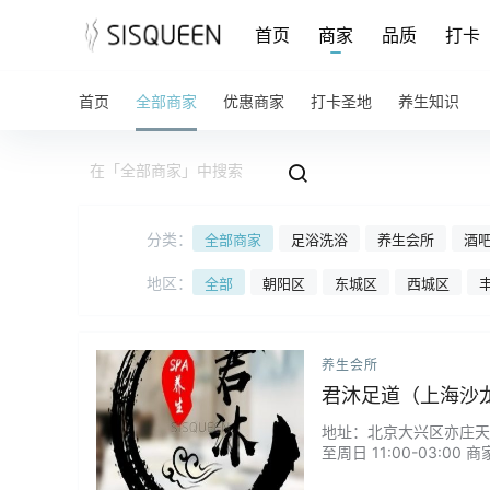
首页
商家
品质
打卡
首页
全部商家
优惠商家
打卡圣地
养生知识
分类：
全部商家
足浴洗浴
养生会所
酒吧
地区：
全部
朝阳区
东城区
西城区
养生会所
君沐足道（上海沙
地址：北京大兴区亦庄天宝南
至周日 11:00-03:00