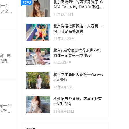
北京高端养生的西班牙餐厅–C
TOP3
周一至
ASA TALIA by TIAGO(侨福芳
力之余，
草地店)
21年12月5日
北京洗浴按摩探店：入春第一
泡，就是海德温泉
24年3月23日
北京spa按摩网推荐的世外桃
源你一定要来—境·199
时间：周
围的清
22年6月6日
北京养生局的天花板—Wanwe
a·元餐厅
24年4月16日
松弛感与舒适度，这里全都有
—V生活馆
：周一至
一把“只
23年9月23日