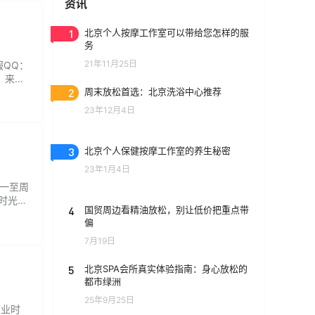
资讯
1
北京个人按摩工作室可以带给您怎样的服
务
21年11月25日
服QQ：
，来这
2
周末放松首选：北京洗浴中心推荐
23年12月4日
3
北京个人保健按摩工作室的养生秘密
23年1月4日
周一至周
暇时光可
4
国贸周边看精油放松，别让低价把重点带
偏
7月19日
5
北京SPA会所真实体验指南：身心放松的
都市绿洲
25年9月25日
营业时