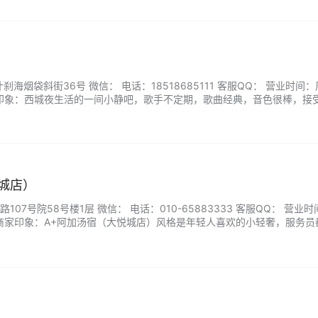
海烟袋斜街36号 微信： 电话：18518685111 客服QQ： 营业时间
30 商家印象：西城夜生活的一间小静吧，歌手不定期，歌曲经典，音色很棒，接
置比较多，门口花园式。二楼有座位包厢，空间较大，丰简由人。背景墙
城店）
07号院58号楼1层 微信： 电话：010-65883333 客服QQ： 营业
1:00 商家印象：A+阿加汤宿（大悦城店）风格是年轻人喜欢的小轻奢，服务
结账，男浴池的搓澡师傅非常专业，休闲和娱乐区很多。...
）