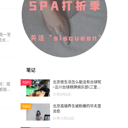
：周一至
受点
优美，
笔记
北京夜生活怎么能没有台球呢
TOP1
时间：周
–云川台球棋牌俱乐部(三里屯
员都很热
店)
21年9月5日
北京高端养生被粉嫩的华夫里
TOP2
治愈
21年11月25日