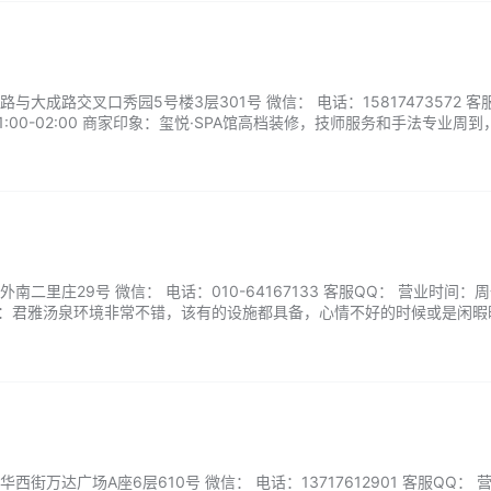
大成路交叉口秀园5号楼3层301号 微信： 电话：15817473572 客
:00-02:00 商家印象：玺悦·SPA馆高档装修，技师服务和手法专业周到
通畅，是一家非常有温度的SPA馆。...
二里庄29号 微信： 电话：010-64167133 客服QQ： 营业时间：
商家印象：君雅汤泉环境非常不错，该有的设施都具备，心情不好的时候或是闲
段时间的生活中各方面带来的压力。...
街万达广场A座6层610号 微信： 电话：13717612901 客服QQ： 