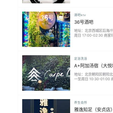
酒吧ktv
36号酒吧
地址：北京西城区后海/什刹
周日 17:00-02:
歌，融入性好。靠窗的位
各种小配灯也多。...
足浴洗浴
A+阿加汤宿（大悦
地址：北京朝阳区朝阳北路1
一至周日 10:30-0
情，自助取牌换鞋，自助
养生会所
雅逸知足（安贞店