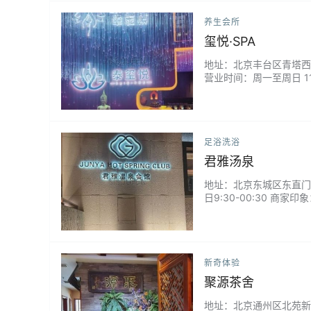
养生会所
玺悦·SPA
地址：北京丰台区青塔西路与
营业时间：周一至周日 11
里按摩能让你全身都无比的
足浴洗浴
君雅汤泉
地址：北京东城区东直门外南
日9:30-00:30 
以过来放松放松，缓解一
新奇体验
聚源茶舍
地址：北京通州区北苑新华西