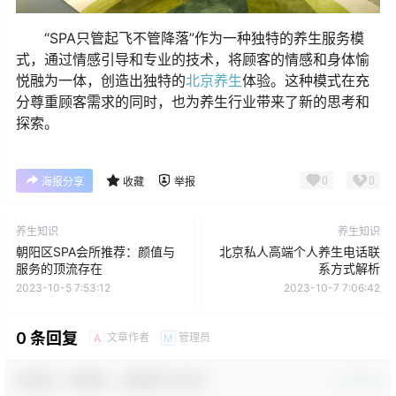
“SPA只管起飞不管降落”作为一种独特的养生服务模
式，通过情感引导和专业的技术，将顾客的情感和身体愉
悦融为一体，创造出独特的
北京养生
体验。这种模式在充
分尊重顾客需求的同时，也为养生行业带来了新的思考和
探索。
0
0
海报分享
收藏
举报
养生知识
养生知识
朝阳区SPA会所推荐：颜值与
北京私人高端个人养生电话联
服务的顶流存在
系方式解析
2023-10-5 7:53:12
2023-10-7 7:06:42
0 条回复
文章作者
管理员
A
M
欢迎您，新朋友，感谢参与互动！
确认修改