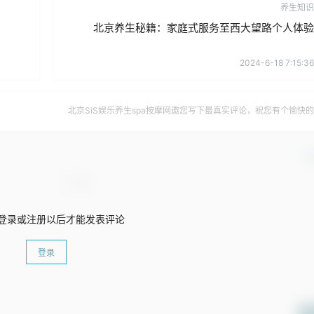
养生知识
北京养生秘籍：家庭式服务至西大望路个人体验
2024-6-18 7:15:36
北京SiS娱乐养生spa按摩网邀您写下最真实评论，祝您有个愉快
确
登录或注册以后才能发表评论
登录