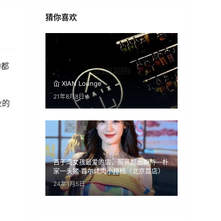
猜你喜欢
的都
屳 XIAN Lounge
21年8月8日
业的
百子湾女孩最爱的店，服务超出期待—朴
家一头猪·首尔烤肉小排档（北京首店）
24年1月5日