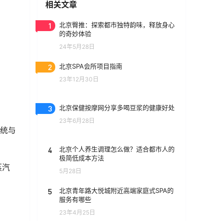
相关文章
1
北京臀推：探索都市独特韵味，释放身心
的奇妙体验
24年5月28日
2
北京SPA会所项目指南
23年12月30日
3
北京保健按摩网分享多喝豆浆的健康好处
23年6月28日
传统与
4
北京个人养生调理怎么做？适合都市人的
极简低成本方法
蒸汽
5月28日
5
北京青年路大悦城附近高端家庭式SPA的
服务有哪些
23年4月25日