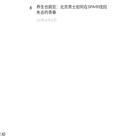
6
养生也疯狂：北京男士如何在SPA中找回
失去的青春
24年4月4日
：
底反