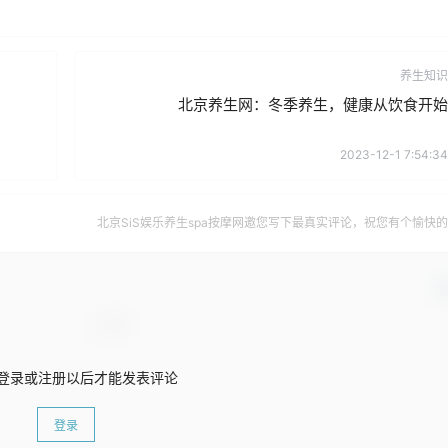
养生知识
北京养生网：冬季养生，健康从饮食开始
2023-12-1 7:54:34
北京SiS娱乐养生spa按摩网邀您写下最真实评论，祝您有个愉快
确
登录或注册以后才能发表评论
登录