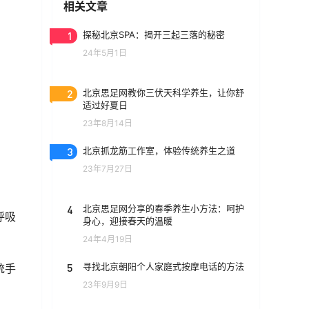
相关文章
1
探秘北京SPA：揭开三起三落的秘密
24年5月1日
2
北京思足网教你三伏天科学养生，让你舒
适过好夏日
23年8月14日
3
北京抓龙筋工作室，体验传统养生之道
23年7月27日
4
北京思足网分享的春季养生小方法：呵护
呼吸
身心，迎接春天的温暖
24年4月19日
5
寻找北京朝阳个人家庭式按摩电话的方法
统手
23年9月9日