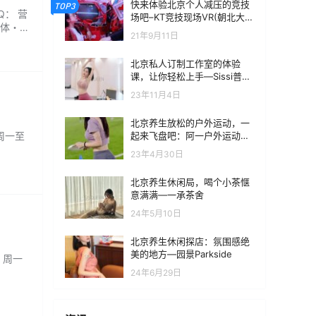
快来体验北京个人减压的竞技
TOP3
Q： 营
场吧–KT竞技现场VR(朝北大悦
固体・释
城店)
21年9月11日
北京私人订制工作室的体验
课，让你轻松上手—Sissi普拉
提运动中心
23年11月4日
北京养生放松的户外运动，一
起来飞盘吧：阿一户外运动俱
：周一至
乐部
23年4月30日
北京养生休闲局，喝个小茶惬
意满满—一承茶舍
24年5月10日
北京养生休闲探店：氛围感绝
美的地方—园景Parkside
：周一
24年6月29日