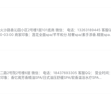
路香沁园小区2号楼1层101底商 微信： 电话：13263189445 客服Q
-03:00 商家印象：莲花全面spa/芊芊和分.轻奢spa/素手添香.精致spa..
2号院2号楼6层 微信： 电话：18437693305 客服QQ： 营业时间
 商家印象：香忆阁芳香精油SPA/日式油压舒缓SPA/软香温浴水疗SPA...