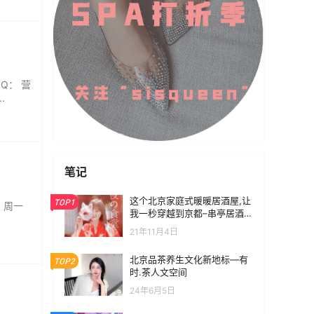
Q： 营
.
笔记
这个北京家庭式暖暖居酒屋,让
TOP1
：周一
我一秒穿越到京都–串亭居酒
屋(永泰庄店)
21年11月4日
北京品茶养生文化新地标—有
TOP2
时.茶人文空间
24年6月5日