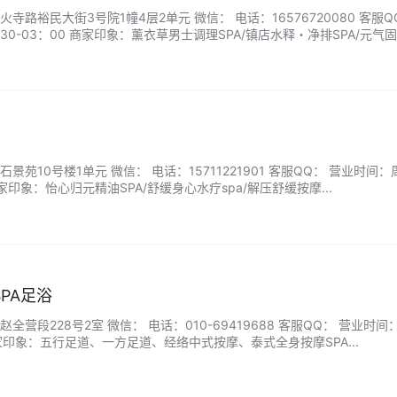
路裕民大街3号院1幢4层2单元 微信： 电话：16576720080 客服Q
30-03：00 商家印象：薰衣草男士调理SPA/镇店水释・净排SPA/元气
苑10号楼1单元 微信： 电话：15711221901 客服QQ： 营业时间
 商家印象：怡心归元精油SPA/舒缓身心水疗spa/解压舒缓按摩...
PA足浴
营段228号2室 微信： 电话：010-69419688 客服QQ： 营业时间
0 商家印象：五行足道、一方足道、经络中式按摩、泰式全身按摩SPA...