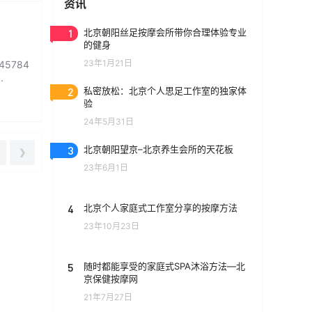
资讯
1
北京朝阳丝足按摩会所带你合理体验专业
的健身
23年1月21日
5784
.
2
私密放松：北京个人思足工作室的独家体
验
24年5月31日
3
北京朝阳望京–北京养生会所的天花板
❯
23年6月1日
4
北京个人家庭式工作室分享的按摩方法
23年10月23日
5
随时都能享受的家庭式SPA沐浴方法—北
京保健按摩网
21年7月27日