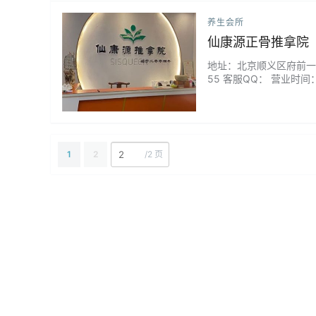
养生会所
仙康源正骨推拿院
地址：北京顺义区府前一街36
55 客服QQ： 营业时间
1
2
/
2 页