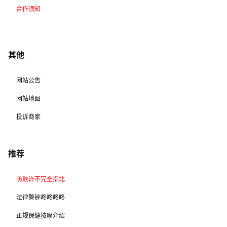
合作须知
其他
网站公告
网站地图
投诉商家
推荐
防欺诈不完全指北
法律警钟咚咚咚咚
正规保健按摩介绍