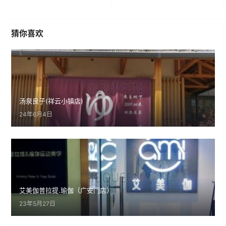
猜你喜欢
汤泉良子(祥云小镇店)
24年6月4日
艾美伽普拉提.瑜伽（广安门店）
23年5月27日