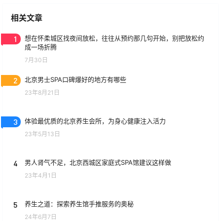
相关文章
1
想在怀柔城区找夜间放松，往往从预约那几句开始，别把放松约
成一场折腾
7月30日
2
北京男士SPA口碑爆好的地方有哪些
23年8月21日
3
体验最优质的北京养生会所，为身心健康注入活力
23年5月13日
4
男人肾气不足，北京西城区家庭式SPA馆建议这样做
23年4月1日
5
养生之道：探索养生馆手推服务的奥秘
24年6月7日