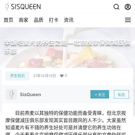
首页
商家
品质
打卡
资讯
早饭吃麦片的养生之道—北京按摩保健减压俱
乐部
0
养生知识
21年10月15日
SisQueen
关注
私信
目前燕麦以其独特的保健功能而备受青睐，但北京按
摩保健减压俱乐部发现其实盲目跟风的人不少。大家虽然
知道麦片有不错的养生好处可是并清楚它的养生功效在
哪，今天看看北京按摩保健减压俱乐部分享的文章你就可