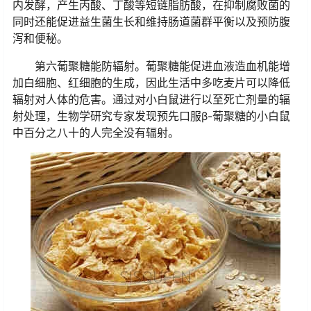
内发酵，产生丙酸、丁酸等短链脂肪酸，在抑制腐败菌的
同时还能促进益生菌生长和维持肠道菌群平衡以及预防腹
泻和便秘。
第六葡聚糖能防辐射。葡聚糖能促进血液造血机能增
加白细胞、红细胞的生成，因此生活中多吃麦片可以降低
辐射对人体的危害。通过对小白鼠进行以至死亡剂量的辐
射处理，生物学研究专家发现预先口服β-葡聚糖的小白鼠
中百分之八十的人完全没有辐射。