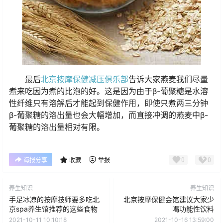
最后
北京按摩保健减压俱乐部
告诉大家燕麦我们尽量
煮来吃因为煮的比泡的好。这是因为由于β-葡聚糖是水溶
性纤维只有溶解后才能起到保健作用，即使只煮两三分钟
β-葡聚糖的溶出量也会大幅增加，而直接冲调的燕麦中β-
葡聚糖的溶出量相对有限。
0
0
海报分享
收藏
举报
养生知识
养生知识
手足冰凉的按摩技师要多吃北
北京按摩保健会馆建议大家少
京spa养生馆推荐的这些食物
喝功能性饮料
2021-10-11 10:10:18
2021-10-16 13:59:00