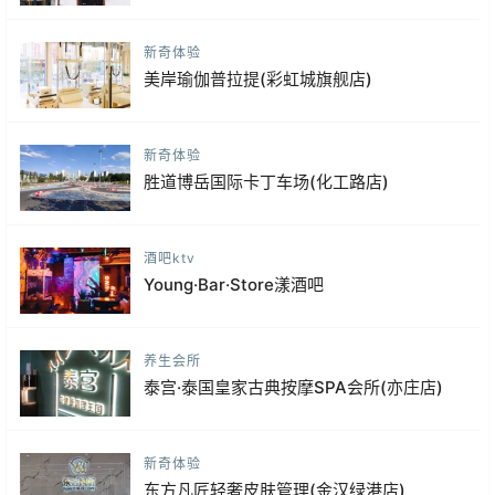
新奇体验
美岸瑜伽普拉提(彩虹城旗舰店)
新奇体验
胜道博岳国际卡丁车场(化工路店)
酒吧ktv
Young·Bar·Store漾酒吧
养生会所
泰宫·泰国皇家古典按摩SPA会所(亦庄店)
新奇体验
东方凡匠轻奢皮肤管理(金汉绿港店)