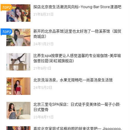
探店北京夜生活潮流风向标–Young·Bar·Store漾酒吧
TOP2
21年8月31日
新开的北京品茶馆|这里也太好泡了—隐溪茶馆（国贸
TOP3
商城店）
24年1月21日
比养生spa按摩更让人感觉温馨的专业瑜伽馆–美岸瑜
伽普拉提(彩虹城旗舰店)
21年9月1日
北京洗浴汤泉，水果无限畅吃—尚荟汤泉生活馆
24年5月2日
北京三里屯SPA探店：日式徒手变美体验—菊子小颜·
日式整骨
23年8月11日
喜欢北京家庭式风格拍照的就来这里吧— Jisoococo.