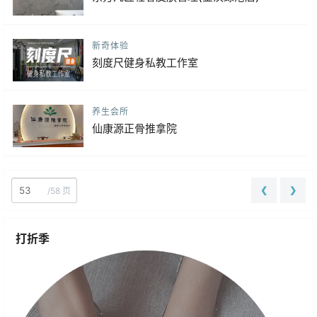
新奇体验
刻度尺健身私教工作室
养生会所
仙康源正骨推拿院
❮
❯
/
58 页
打折季