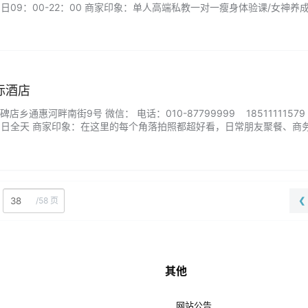
日09：00-22：00 商家印象：单人高端私教一对一瘦身体验课/女神养
际酒店
乡通惠河畔南街9号 微信： 电话：010-87799999 18511111579
周日全天 商家印象：在这里的每个角落拍照都超好看，日常朋友聚餐、商
不错。...
/
58 页
❮
其他
网站公告