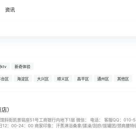
资讯
ktv
新奇体验
丰台区
海淀区
大兴区
顺义区
昌平区
通州区
其他区
贞店）
斜街凯景铭座51号工商银行内地下1层 微信： 电话： 客服QQ：010-59
12：00-24：00 商家印象：汗蒸淋浴桑拿/搓澡/刮痧/拔罐团/颈肩腰特