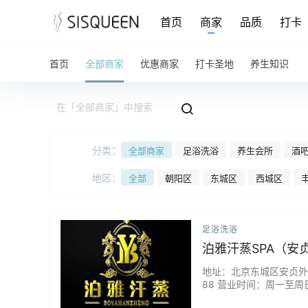
首页
商家
品质
打卡
首页
全部商家
优惠商家
打卡圣地
养生知识
分类：
全部商家
足浴洗浴
养生会所
酒吧
地区：
全部
朝阳区
东城区
西城区
足浴洗浴
泊雅汗蒸SPA（安
地址：北京东城区安贞外馆
88 营业时间：周一至周日
拿...