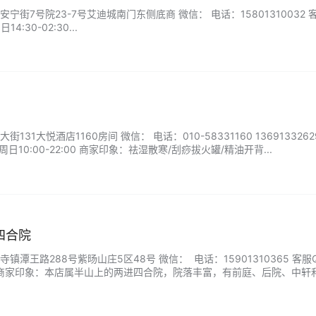
街7号院23-7号艾迪城南门东侧底商 微信： 电话：15801310032 
:30-02:30...
31大悦酒店1160房间 微信： 电话：010-58331160 1369133262
日10:00-22:00 商家印象：祛湿散寒/刮痧拔火罐/精油开背...
四合院
潭王路288号紫旸山庄5区48号 微信： 电话：15901310365 客服
 商家印象：本店属半山上的两进四合院，院落丰富，有前庭、后院、中轩
观山景，视野开阔且兼具隐私性。风格迥异的客房均带私属小院和室外私汤
。...