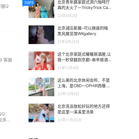
北京青年路家庭式洞穴咖啡厅
TOP3
客服Q
真的太火了—TrickyTrick Caf
e.Bar
23年8月2日
北京减压新展–可以换装的暗
黑风展览馆WKgallery
21年9月23日
这个北京家庭式暖暖居酒屋,让
我一秒穿越到京都–串亭居酒
9 客服
屋(永泰庄店)
21年11月4日
这么美的北京休闲会所，不是
上海，是CBD—OPHIR西餐.酒
廊
23年12月8日
北京洗浴放松好玩的地方还得
是这里—溪溪里汤泉
QQ：
和多个
23年11月30日
，全屋