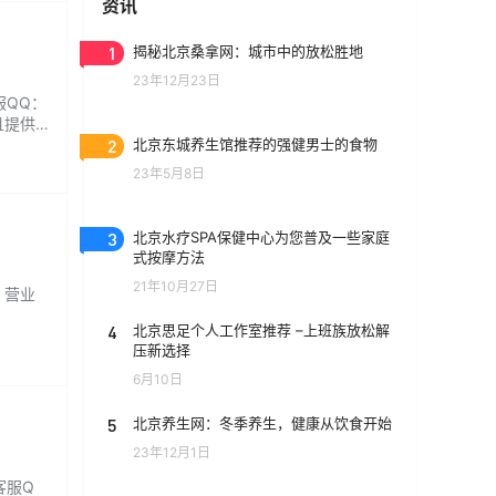
资讯
1
揭秘北京桑拿网：城市中的放松胜地
23年12月23日
服QQ：
且提供
2
北京东城养生馆推荐的强健男士的食物
23年5月8日
3
北京水疗SPA保健中心为您普及一些家庭
式按摩方法
21年10月27日
 营业
4
北京思足个人工作室推荐 –上班族放松解
压新选择
6月10日
5
北京养生网：冬季养生，健康从饮食开始
23年12月1日
客服Q