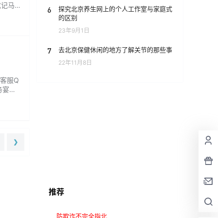
成记马甲
6
探究北京养生网上的个人工作室与家庭式
的区别
23年9月1日
7
去北京保健休闲的地方了解关节的那些事
22年11月8日
 客服Q
务宴
❯
推荐
防欺诈不完全指北