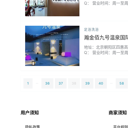
Q： 营业时间：周一至周
线/蜜桃臀...
足浴洗浴
瀚金佰九号温泉国
地址：北京朝阳区四惠高碑店
Q： 营业时间：周一至
请、情侣约会安排在这里也
...
...
1
36
37
38
39
40
58
用户须知
商家须知
隐私政策
平台规则