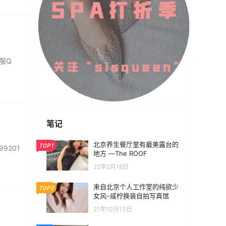
客服Q
笔记
北京养生餐厅里有最美露台的
TOP1
9201
地方 —The ROOF
22年2月18日
来自北京个人工作室的纯欲少
TOP2
女风–咸柠换装自拍写真馆
21年10月13日