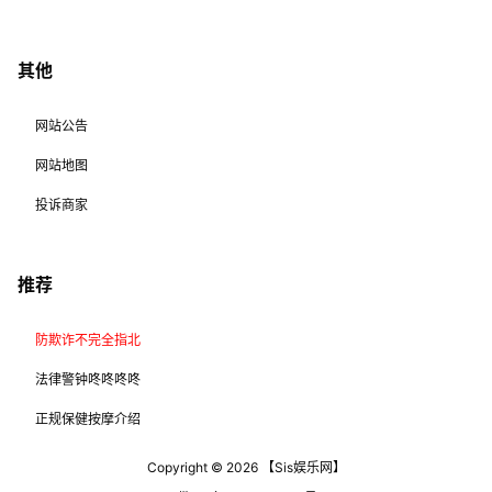
其他
网站公告
网站地图
投诉商家
推荐
防欺诈不完全指北
法律警钟咚咚咚咚
正规保健按摩介绍
Copyright © 2026
【Sis娱乐网】