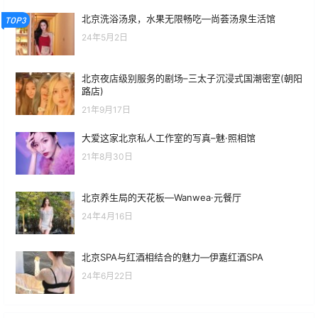
北京洗浴汤泉，水果无限畅吃—尚荟汤泉生活馆
TOP3
24年5月2日
北京夜店级别服务的剧场–三太子沉浸式国潮密室(朝阳
路店)
21年9月17日
大爱这家北京私人工作室的写真–魅·照相馆
21年8月30日
北京养生局的天花板—Wanwea·元餐厅
24年4月16日
北京SPA与红酒相结合的魅力—伊嘉红酒SPA
24年6月22日