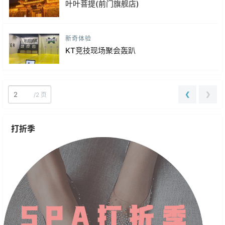
叶叶菩提(前门旗舰店)
新奇体验
KT竞技现场聚会轰趴
❮
❯
/
2 页
打折季