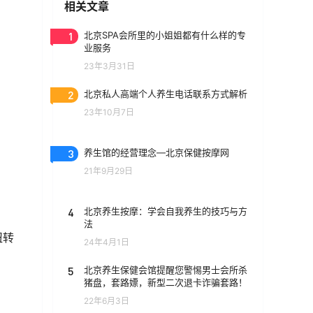
相关文章
1
北京SPA会所里的小姐姐都有什么样的专
业服务
23年3月31日
2
北京私人高端个人养生电话联系方式解析
23年10月7日
3
养生馆的经营理念—北京保健按摩网
21年9月29日
4
北京养生按摩：学会自我养生的技巧与方
法
扭转
24年4月1日
5
北京养生保健会馆提醒您警惕男士会所杀
猪盘，套路嫖，新型二次退卡诈骗套路！
22年6月3日