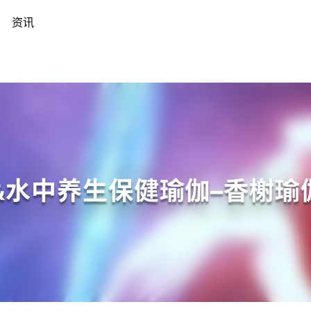
资讯
&水中养生保健瑜伽–香榭瑜伽