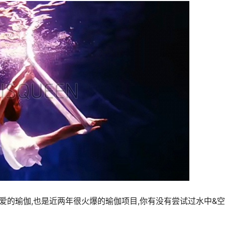
爱的瑜伽,也是近两年很火爆的瑜伽项目,你有没有尝试过水中&