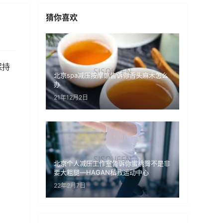
猜你喜欢
保持
北京spa减压按摩馆告诉你舌头麻木怎么
办
21年12月2日
北京个人减压工作室告诉你蜜桃臀不是非
要大粗腿—HAGAN私教运动中心
22年2月7日