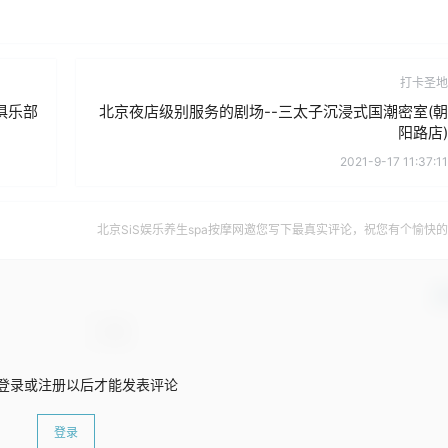
打卡圣地
俱乐部
北京夜店级别服务的剧场--三太子沉浸式国潮密室(朝
阳路店)
2021-9-17 11:37:11
北京SiS娱乐养生spa按摩网邀您写下最真实评论，祝您有个愉快
确
登录或注册以后才能发表评论
登录