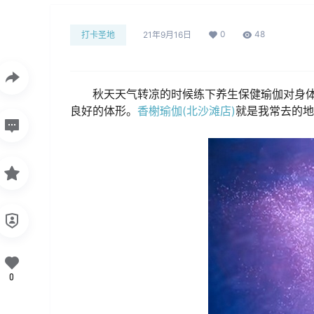
0
48
打卡圣地
21年9月16日
秋天天气转凉的时候练下养生保健瑜伽对身
良好的体形。
香榭瑜伽(北沙滩店)
就是我常去的地
0