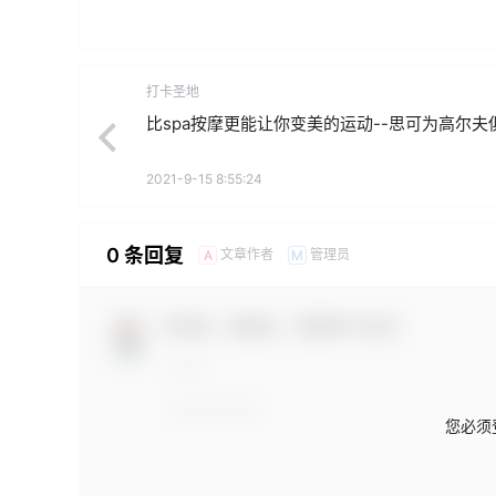
打卡圣地
比spa按摩更能让你变美的运动--思可为高尔夫
2021-9-15 8:55:24
0 条回复
文章作者
管理员
A
M
欢迎您，新朋友，感谢参与互动！
您必须