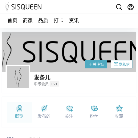
首页
商家
品质
打卡
资讯
关注Ta
发私信
发条儿
中级会员
Lv1
概览
发布的
关注
粉丝
收藏