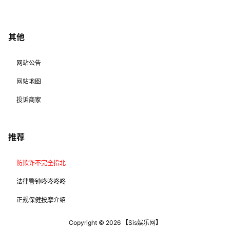
其他
网站公告
网站地图
投诉商家
推荐
防欺诈不完全指北
法律警钟咚咚咚咚
正规保健按摩介绍
Copyright © 2026
【Sis娱乐网】