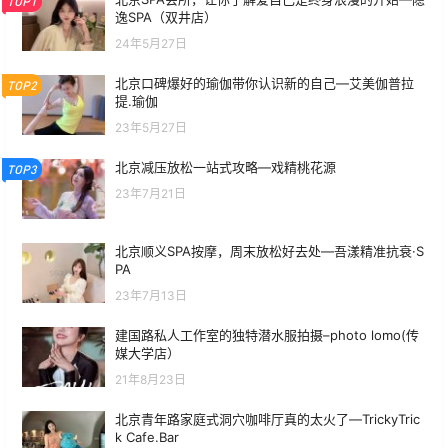
TOP1
逸SPA（双井店）
24年5月27日
北京口碑爆好的瑜伽带你认识新的自己—艾美伽普拉
TOP2
提.瑜伽
23年5月27日
北京减压放松一站式攻略—戏精桃花源
TOP3
23年7月21日
北京顺义SPA按摩，周末放松好去处—吾漾精准抗衰·S
PA
23年7月13日
建国路私人工作室的独特潜水服拍摄–photo lomo(传
媒大学店）
21年8月23日
北京青年路家庭式洞穴咖啡厅真的太火了—TrickyTric
k Cafe.Bar