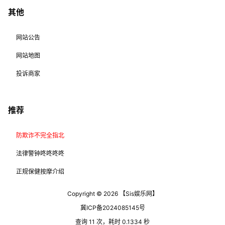
其他
网站公告
网站地图
投诉商家
推荐
防欺诈不完全指北
法律警钟咚咚咚咚
正规保健按摩介绍
Copyright © 2026
【Sis娱乐网】
冀ICP备2024085145号
查询 11 次，耗时 0.1334 秒