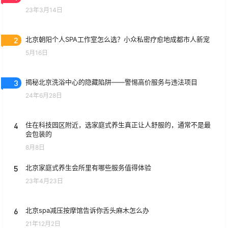
23年3月14日
2
北京朝阳个人SPA工作室怎么选？小众私密疗愈地成都市人新宠
5月16日
3
揭秘北京洗浴中心的隐藏陷阱——警惕高价服务与违法项目
24年6月28日
4
住在科技园区附近，选家庭式养生真正让人舒服的，通常不是最
会包装的
8月8日
5
北京家庭式养生会所里有哪些服务值得体验
23年4月23日
6
北京spa减压按摩馆告诉你舌头麻木怎么办
21年12月2日