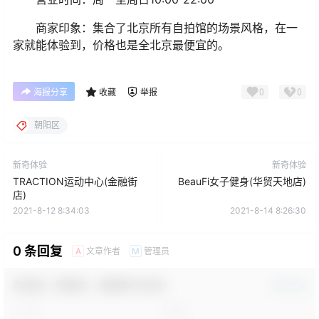
商家印象：集合了北京所有自拍馆的场景风格，在一
家就能体验到，价格也是全北京最便宜的。
0
0
海报分享
收藏
举报
朝阳区
新奇体验
新奇体验
TRACTION运动中心(金融街
BeauFi女子健身(华贸天地店)
店)
2021-8-12 8:34:03
2021-8-14 8:26:30
0 条回复
文章作者
管理员
A
M
欢迎您，新朋友，感谢参与互动！
确认修改