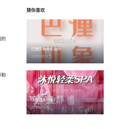
猜你喜欢
馆的
巴厘印象养生会所
23年1月24日
师和
沐悦轻柔SPA
25年8月5日