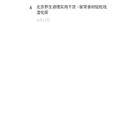
6
北京养生调理实用干货 –家常食材轻松祛
湿化痰
4月21日