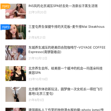
INS风的北京减压SPA好去处—汤泉谷汗蒸生活馆
TOP2
22年3月20日
三里屯养生保健牛排的天花板–麦牛排Mai Steakhous
TOP3
e
21年8月21日
东城养生减压的绝美四合院咖啡厅–VOYAGE COFFEE
Espresso(南锣鼓巷店)
21年10月12日
北京养生会所，给美丽一个缓冲的机会—玛莲朵科技
美容SPA
23年10月19日
北京都市体验新玩法，圆梦做一次女机长—得控飞行
基地(北京三里屯)
21年8月5日
建国路私人工作室的独特潜水服拍摄–photo lomo(传