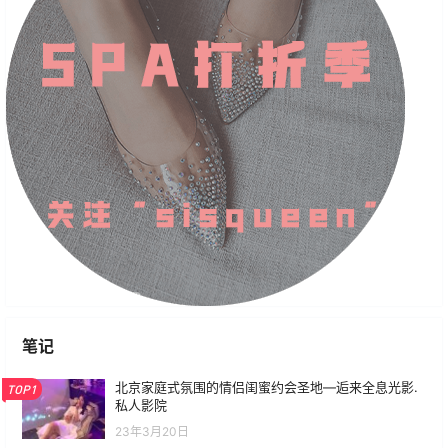
笔记
北京家庭式氛围的情侣闺蜜约会圣地—逅来全息光影.
TOP1
私人影院
23年3月20日