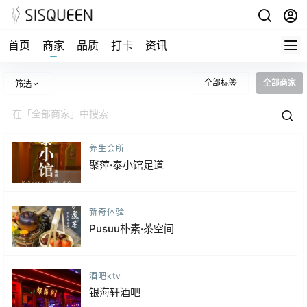
首页
商家
品质
打卡
资讯
全部标签
全部商家
筛选
养生会所
聚萍·泰小馆足道
新奇体验
Pusuu朴素·茶空间
酒吧ktv
银海轩酒吧