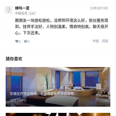
蝉鸣一夏
25年8月19日
中级会员
Lv1
跟朋友一块放松放松，没想到环境这么好，前台服务周
到，技师手法好，人特别温柔，情商特别高，聊天很开
心，下次还来。
举报
回复
0
0
猜你喜欢
京城足疗完全指南：北京思足会所体验攻略
24年5月7日