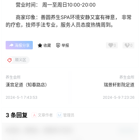
营业时间：
周一至周日10:00-20:00
商家印象：
善圆养生SPA环境安静又富有禅意， 非常
的疗愈，技师手法专业，服务人员态度热情周到。
0
0
海报分享
收藏
举报
顺义区
养生会所
养生会所
漢宫足道（知春路店）
瑞景轩影院足道
2024-5-1 7:43:53
2024-5-9 7:23:26
3 条回复
文章作者
管理员
A
M
欢迎您，新朋友，感谢参与互动！
确认修改