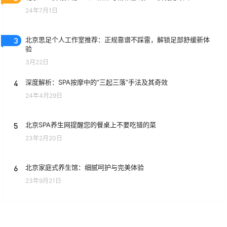
24年7月1日
3
北京思足个人工作室推荐：正规靠谱不踩雷，解锁足部舒缓新体
验
3月22日
4
深度解析：SPA按摩中的“三起三落”手法及其奇效
24年4月29日
5
北京SPA养生网提醒您的餐桌上不要吃错的菜
23年2月20日
6
北京家庭式养生馆：细腻呵护与完美体验
23年9月21日