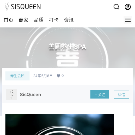
首页
商家
品质
打卡
资讯
善圆养生SPA
0
养生会所
24年5月8日
SisQueen
关注
私信