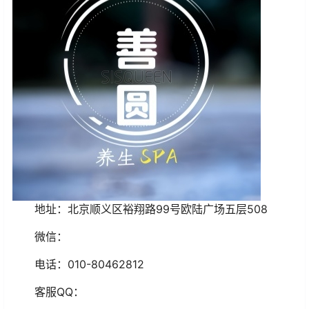
地址：北京
顺义区裕翔路99号欧陆广场五层508
微信：
电话：
010-80462812
客服
QQ
：