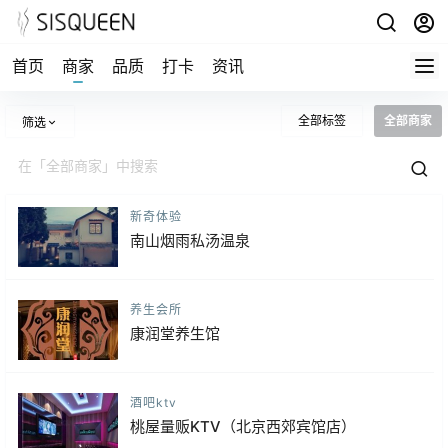
首页
商家
品质
打卡
资讯
全部标签
全部商家
筛选
新奇体验
南山烟雨私汤温泉
养生会所
康润堂养生馆
酒吧ktv
桃屋量贩KTV（北京西郊宾馆店）