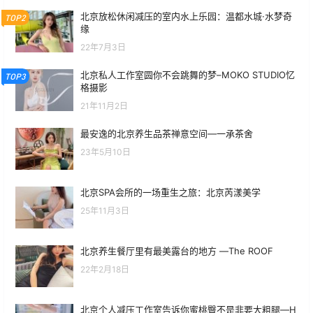
北京放松休闲减压的室内水上乐园：温都水城·水梦奇
TOP2
缘
22年7月3日
北京私人工作室圆你不会跳舞的梦–MOKO STUDIO忆
TOP3
格摄影
21年11月2日
最安逸的北京养生品茶禅意空间—一承茶舍
23年5月10日
北京SPA会所的一场重生之旅：北京芮漾美学
25年11月3日
北京养生餐厅里有最美露台的地方 —The ROOF
22年2月18日
北京个人减压工作室告诉你蜜桃臀不是非要大粗腿—H