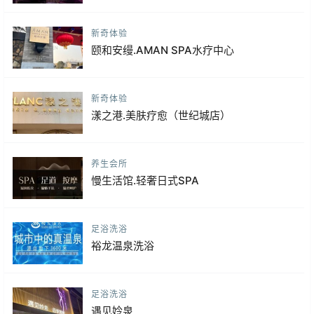
新奇体验
颐和安缦.AMAN SPA水疗中心
新奇体验
漾之港.美肤疗愈（世纪城店）
养生会所
慢生活馆.轻奢日式SPA
足浴洗浴
裕龙温泉洗浴
足浴洗浴
遇见姈泉