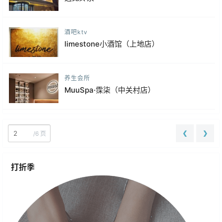
酒吧ktv
limestone小酒馆（上地店）
养生会所
MuuSpa·霂柒（中关村店）
❮
❯
/
6 页
打折季