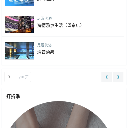
足浴洗浴
海德汤泉生活（望京店）
足浴洗浴
清音汤泉
❮
❯
/
10 页
打折季