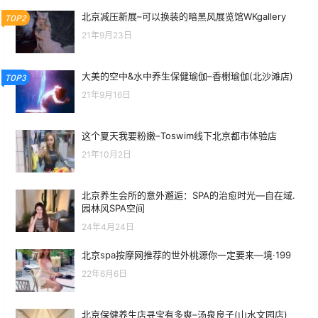
北京减压新展–可以换装的暗黑风展览馆WKgallery
TOP2
21年9月23日
大美的空中&水中养生保健瑜伽–香榭瑜伽(北沙滩店)
TOP3
21年9月16日
这个夏天我要粉嫩–Toswim线下北京都市体验店
21年10月2日
北京养生会所的意外邂逅：SPA的治愈时光—自在域.
园林风SPA空间
24年4月24日
北京spa按摩网推荐的世外桃源你一定要来—境·199
22年6月6日
北京保健养生店寻宝有多爽–汤泉良子(山水文园店)