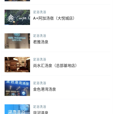
足浴洗浴
A+阿加汤宿（大悦城店）
足浴洗浴
君雅汤泉
足浴洗浴
尚水汇汤泉（总部基地店）
足浴洗浴
金色港湾汤泉
足浴洗浴
凤河温泉