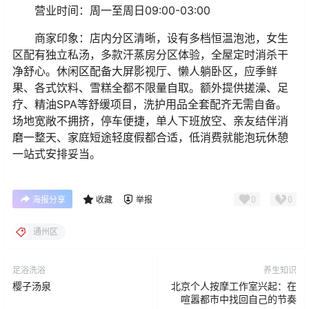
营业时间：
周一至周日
09:00-03:00
商家印象：
店内分区清晰，设有多档恒温泡池，女生
区配有独立私汤，多款汗蒸房分区体验，全屋定时消杀干
净舒心。休闲区配备大屏影视厅、懒人躺卧区，应季鲜
果、各式饮料、雪糕全都不限量自取。额外提供搓澡、足
疗、精油SPA等舒缓项目，洗护用品全套配齐无需自备。
场地宽敞不拥挤，停车便捷，单人下班放空、亲友结伴消
磨一整天、家庭短途轻度假都合适，低消费就能泡玩休憩
一站式安排妥当。
0
0
海报分享
收藏
举报
通州区
足浴洗浴
养生知识
樱子汤泉
北京个人按摩工作室兴起：在
喧嚣都市中找回自己的节奏