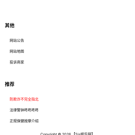
其他
网站公告
网站地图
投诉商家
推荐
防欺诈不完全指北
法律警钟咚咚咚咚
正规保健按摩介绍
Copyright © 2026
【Sis娱乐网】