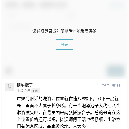
欢迎您，新朋友，感谢参与互动！
确认修改
您必须登录或注册以后才能发表评论
登录
提交
期午夜了
24年7月1日
中级会员
Lv1
广渠门附近的洗浴，位置就在速八8楼下，地下一层就
是！里面不大属于长条形。有一个泡澡池子大约七八个
淋浴喷头吧，在最里面是两张搓澡台子。总的来说在这
个位置价格还可以吧，搓澡师傅干活也很仔细，出浴室
门有休息区域，基本没啥地，人太多！