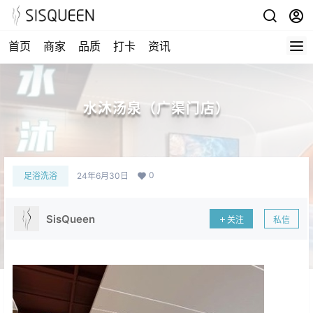
首页
商家
品质
打卡
资讯
水沐汤泉（广渠门店）
0
足浴洗浴
24年6月30日
SisQueen
关注
私信