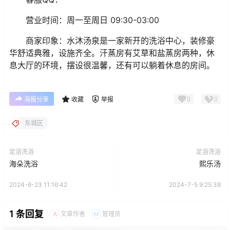
营业时间：
周一至周日 09:30-03:00
商家印象：水沐汤泉是一家新开的洗浴中心，装修豪
华舒适典雅，设施齐全。汗蒸房有艾草和盐蒸房两种，休
息大厅的环境，摆设很温馨，还有可以躺着休息的房间。
0
0
海报分享
收藏
举报
东城区
足浴洗浴
足浴洗浴
海朵洗浴
熙乐汤
2024-6-23 11:16:42
2024-7-5 9:25:38
1 条回复
文章作者
管理员
A
M