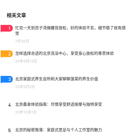
相关文章
1
忙完一天到百子湾做腰背放松，好的体验不玄，细节稳了就有感
觉
7月30日
2
怎样选择合适的北京洗浴中心，享受身心放松的尊贵体验
24年4月12日
3
北京家庭式养生会所和大家聊聊菠菜的养生价值
23年5月2日
4
北京桑拿体验指南：尽情享受舒适按摩与独特享受
23年10月1日
5
北京的秘密角落：家庭式思足与个人工作室的魅力