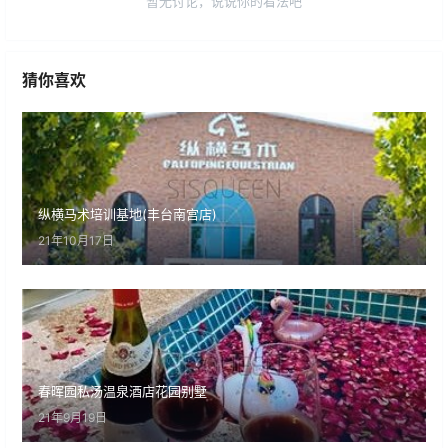
暂无讨论，说说你的看法吧
猜你喜欢
纵横马术培训基地(丰台南宫店)
21年10月17日
春晖园私汤温泉酒店花园别墅
21年9月19日