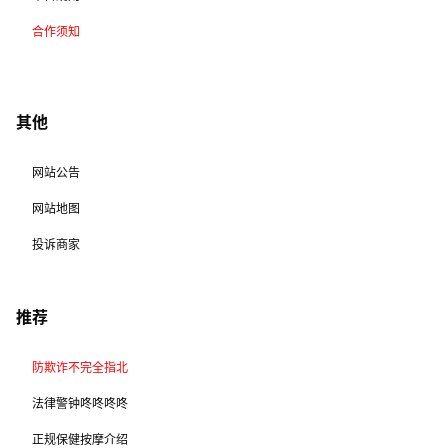
合作须知
其他
网站公告
网站地图
投诉商家
推荐
防欺诈不完全指北
法律警钟咚咚咚咚
正规保健按摩介绍