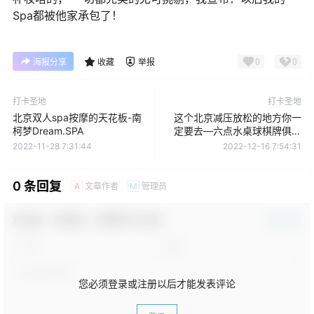
Spa都被他家承包了！
0
0
海报分享
收藏
举报
打卡圣地
打卡圣地
北京双人spa按摩的天花板-南
这个北京减压放松的地方你一
柯梦Dream.SPA
定要去—六点水桌球棋牌俱乐
部
2022-11-28 7:31:44
2022-12-16 7:54:31
0 条回复
文章作者
管理员
A
M
欢迎您，新朋友，感谢参与互动！
确认修改
您必须登录或注册以后才能发表评论