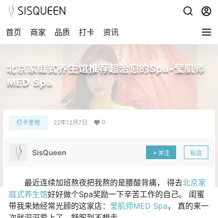
首页
商家
品质
打卡
资讯
北京家庭式养生馆推荐超治愈的Spa-莹肌师
MED Spa
0
打卡圣地
22年12月7日
SisQueen
关注
私信
最近连续加班熬夜把我熬的是腰酸背痛， 得去
北京家
庭式养生馆
好好做个Spa奖励一下辛苦工作的自己。 闺蜜
带我来她经常光顾的这家店：
莹肌师MED Spa
， 真的来一
次就深深爱上了，舒服到不想走。