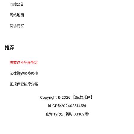
网站公告
网站地图
投诉商家
推荐
防欺诈不完全指北
法律警钟咚咚咚咚
正规保健按摩介绍
Copyright © 2026
【Sis娱乐网】
冀ICP备2024085145号
查询 19 次，耗时 0.1169 秒