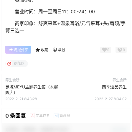
营业时间：周一至周日11：00-24：00
商家印象：舒爽采耳+温泉耳浴/元气采耳+头/肩颈/手
臂三选一
0
0
海报分享
收藏
举报
朝阳区
养生会所
养生会所
觅域MEYU主题养生馆（木樨
四季逸品养生
园店）
2022-2-21 8:43:28
2022-2-27 8:34:02
0 条回复
文章作者
管理员
A
M
欢迎您，新朋友，感谢参与互动！
确认修改