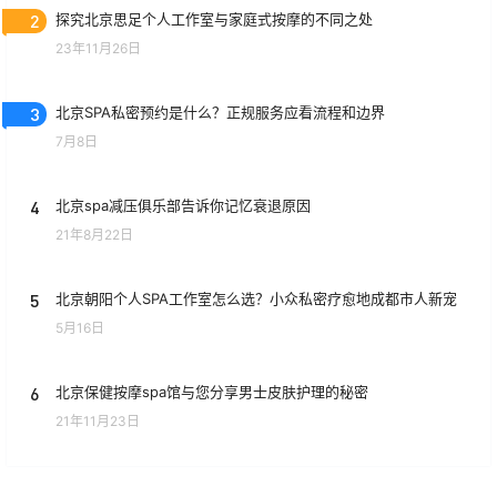
2
探究北京思足个人工作室与家庭式按摩的不同之处
23年11月26日
3
北京SPA私密预约是什么？正规服务应看流程和边界
7月8日
4
北京spa减压俱乐部告诉你记忆衰退原因
21年8月22日
5
北京朝阳个人SPA工作室怎么选？小众私密疗愈地成都市人新宠
5月16日
6
北京保健按摩spa馆与您分享男士皮肤护理的秘密
21年11月23日