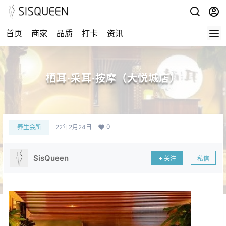
首页
商家
品质
打卡
资讯
栖耳·采耳·按摩（大悦城店）
0
养生会所
22年2月24日
SisQueen
关注
私信