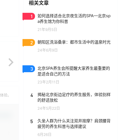
相关文章
1
如何选择适合北京夜生活的SPA—北京sp
a养生馆为你科普
21年9月5日
2
朝阳区洗浴桑拿：都市生活中的温泉时光
24年6月9日
3
北京SPA养生会所提醒大家养生最重要的
是适合自己的方法
23年2月11日
4
揭秘北京街边足疗的养生服务，体验别样
的体验。
的舒适放松
24年5月22日
认修改
5
久坐人群为什么关注双井按摩？肩颈腰背
疲劳的养生科普与选择建议
6月26日