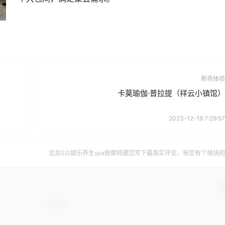
新奇体验
卡莫瑜伽·普拉提（祥云小镇馆）
2023-12-19 7:29:57
北京SiS娱乐养生spa按摩网邀您写下最真实评论，祝您有个愉快
确